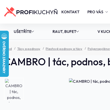
KONTAKT
PRO VÁS
UŠETŘÍTE
RAUT, BUFET
V KUC
Úvod
Tácy a podnosy
Plastové podnosy a tácy
Polypropyléno
CAMBRO | tác, podnos, b