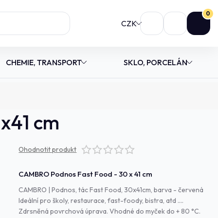
0
CZK
CHEMIE, TRANSPORT
SKLO, PORCELÁN
0x41 cm
Ohodnotit produkt
CAMBRO Podnos Fast Food - 30 x 41 cm
CAMBRO | Podnos, tác Fast Food, 30x41cm, barva - červená
Ideální pro školy, restaurace, fast-foody, bistra, atd ....
Zdrsněná povrchová úprava. Vhodné do myček do + 80 °C.