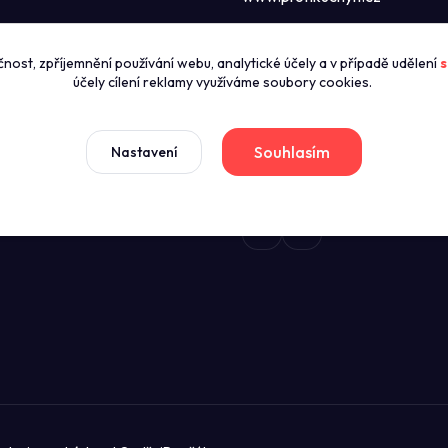
Call centrum P
čnost, zpříjemnění používání webu, analytické účely a v případě udělení
s
zníky
+420774421626
účely cílení reklamy využíváme soubory cookies.
(Po-Pá 8:00-16:00)
news
dmínky
Souhlasím
Nastavení
sales@profikuchyn.cz
stažení