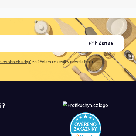
Přihlásit se
 osobních údajů
za účelem rozesílky newsletteru.
i?