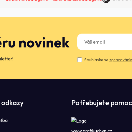
ěru novinek
letter!
Souhlasím se
zpracováním
 odkazy
Potřebujete pomoc
atba
www.profikuchyn.cz