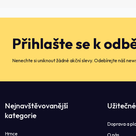
Přihlašte se k odb
Nenechte si uniknout žádné akční slevy. Odebírejte náš news
Nejnavštěvovanější
Užitečné
kategorie
Doprava a pl
Hrnce
O nás