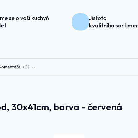
me se o vaši kuchyň
Jistota
 let
kvalitního sortime
Komentáře
0
d, 30x41cm, barva - červená