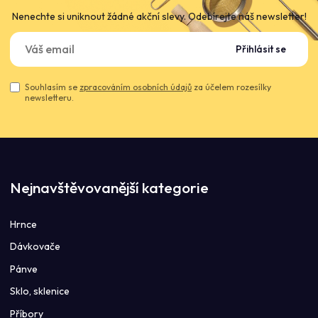
Nenechte si uniknout žádné akční slevy. Odebírejte náš newsletter!
Přihlásit se
Souhlasím se
zpracováním osobních údajů
za účelem rozesílky
newsletteru.
Nejnavštěvovanější kategorie
Hrnce
Dávkovače
Pánve
Sklo, sklenice
Příbory