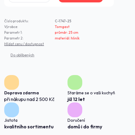
Číslo produktu:
C-1747-25
Výrobce:
Tomgast
Parametr 1:
průměr: 25 cm
Parametr 2:
materiál: hliník
Hlídat cenu / dostupnost
Doprava zdarma
Staráme se o vaši kuchyň
při nákupu nad 2 500 Kč
již 12 let
Jistota
Doručení
kvalitního sortimentu
domů i do firmy