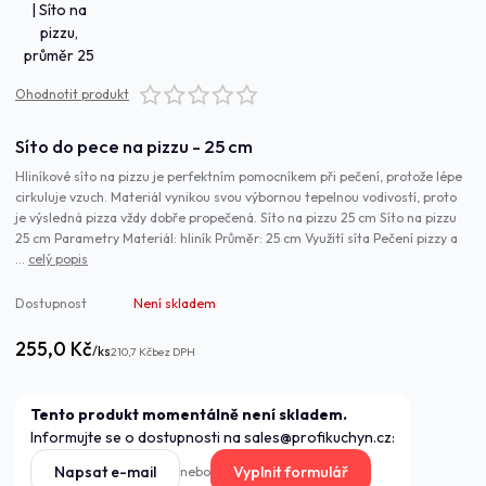
Ohodnotit produkt
Síto do pece na pizzu - 25 cm
Hliníkové síto na pizzu je perfektním pomocníkem při pečení, protože lépe
cirkuluje vzuch. Materiál vynikou svou výbornou tepelnou vodivostí, proto
je výsledná pizza vždy dobře propečená. Síto na pizzu 25 cm Síto na pizzu
25 cm Parametry Materiál: hliník Průměr: 25 cm Využití síta Pečení pizzy a
...
celý popis
Dostupnost
Není skladem
255,0 Kč
/
ks
210,7 Kč
bez DPH
Tento produkt momentálně není skladem.
Informujte se o dostupnosti na sales@profikuchyn.cz:
Napsat e-mail
Vyplnit formulář
nebo