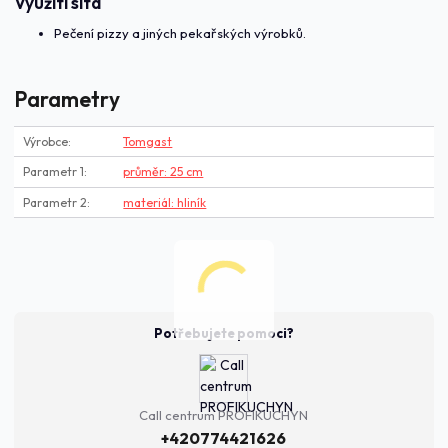
Využití síta
Pečení pizzy a jiných pekařských výrobků.
Parametry
Výrobce
Tomgast
Parametr 1
průměr: 25 cm
Parametr 2
materiál: hliník
Potřebujete pomoci?
Call centrum PROFIKUCHYN
+420774421626