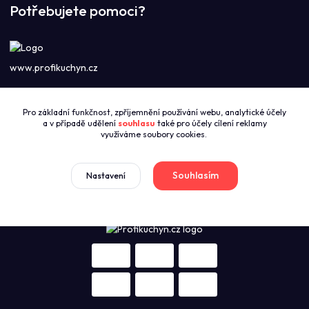
Potřebujete pomoci?
www.profikuchyn.cz
Call centrum PROFIKUCHYN
Pro základní funkčnost, zpříjemnění používání webu, analytické účely
+420774421626
a v případě udělení
souhlasu
také pro účely cílení reklamy
(Po-Pá 8:00-16:00)
využíváme soubory cookies.
sales@profikuchyn.cz
Souhlasím
Nastavení