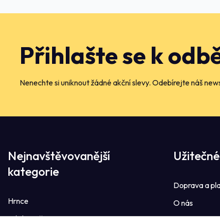
Přihlašte se k odb
Nenechte si uniknout žádné akční slevy. Odebírejte náš news
Nejnavštěvovanější
Užitečné
kategorie
Doprava a pl
Hrnce
O nás
Dávkovače