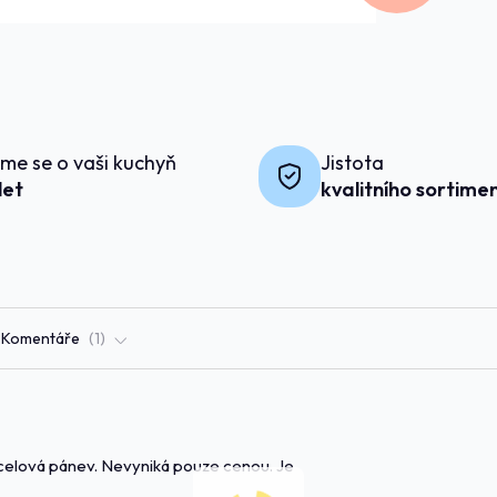
me se o vaši kuchyň
Jistota
 let
kvalitního sortime
Komentáře
1
celová pánev. Nevyniká pouze cenou. Je