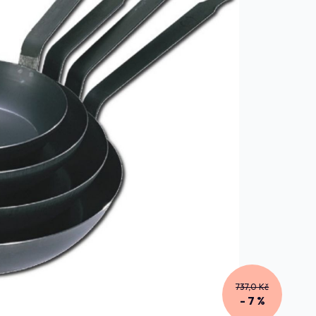
737,0 Kč
- 7 %