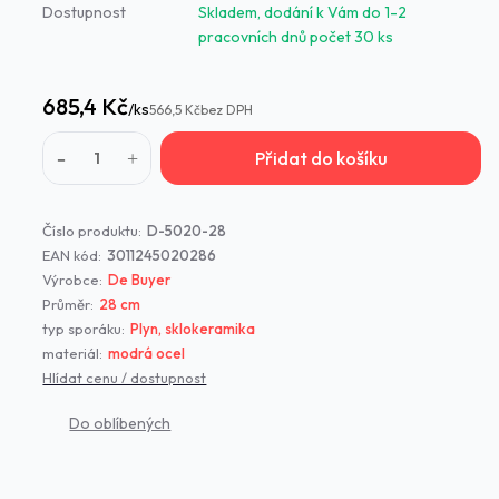
Dostupnost
Skladem, dodání k Vám do 1-2
pracovních dnů počet 30 ks
685,4 Kč
/
ks
566,5 Kč
bez DPH
Přidat do košíku
Číslo produktu:
D-5020-28
EAN kód:
3011245020286
Výrobce:
De Buyer
Průměr:
28 cm
typ sporáku:
Plyn, sklokeramika
materiál:
modrá ocel
Hlídat cenu / dostupnost