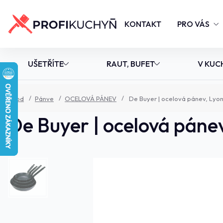
KONTAKT
PRO VÁS
UŠETŘÍTE
RAUT, BUFET
V KUC
Úvod
Pánve
OCELOVÁ PÁNEV
De Buyer | ocelová pánev, Lyo
De Buyer | ocelová páne