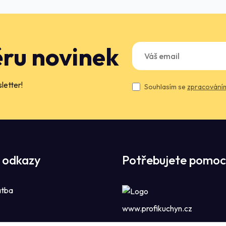
ěru novinek
letter!
Souhlasím se
zpracováním
 odkazy
Potřebujete pomoc
atba
www.profikuchyn.cz