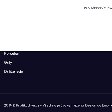
Kontakt
Pro základní funk
Pánve
Ověřeno záka
Sklo, sklenice
Profikuchyn 
Příbory
Obchodní po
Potřeby pro pizzu
Formuláře ke 
Mlýnky a kořenky
Porcelán
Grily
Drtiče ledu
2014 © Profikuchyn.cz - Všechna práva vyhrazena. Design od
Empir