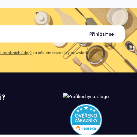
Přihlásit se
 osobních údajů
za účelem rozesílky newsletteru.
i?