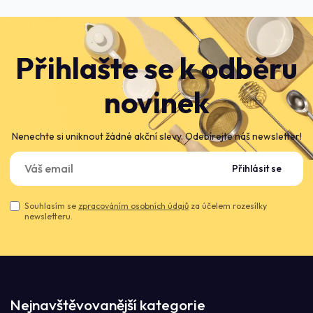
Přihlašte se k odběru
novinek
Nenechte si uniknout žádné akční slevy. Odebírejte náš newsletter!
Přihlásit se
Souhlasím se
zpracováním osobních údajů
za účelem rozesílky
newsletteru.
Nejnavštěvovanější kategorie