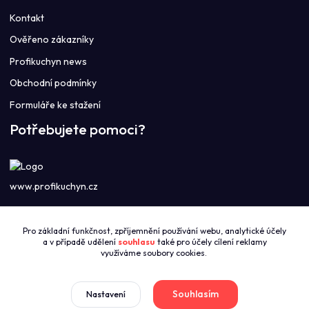
Kontakt
Ověřeno zákazníky
Profikuchyn news
Obchodní podmínky
Formuláře ke stažení
Potřebujete pomoci?
www.profikuchyn.cz
Call centrum PROFIKUCHYN
Pro základní funkčnost, zpříjemnění používání webu, analytické účely
+420774421626
a v případě udělení
souhlasu
také pro účely cílení reklamy
(Po-Pá 8:00-16:00)
využíváme soubory cookies.
sales@profikuchyn.cz
Souhlasím
Nastavení