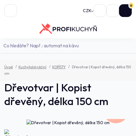
0
CZK
Úvod
Kuchyňské náčiní
KOPÍSTY
Dřevotvar | Kopist dřevěný, délka 150
cm
Dřevotvar | Kopist
dřevěný, délka 150 cm
426,0 Kč
- 7 %