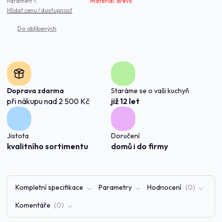
Parametr 1:
materiál: dřevo
Hlídat cenu / dostupnost
Doprava zdarma
Staráme se o vaši kuchyň
při nákupu nad 2 500 Kč
již 12 let
Jistota
Doručení
kvalitního sortimentu
domů i do firmy
Kompletní specifikace
Parametry
Hodnocení
0
Komentáře
0