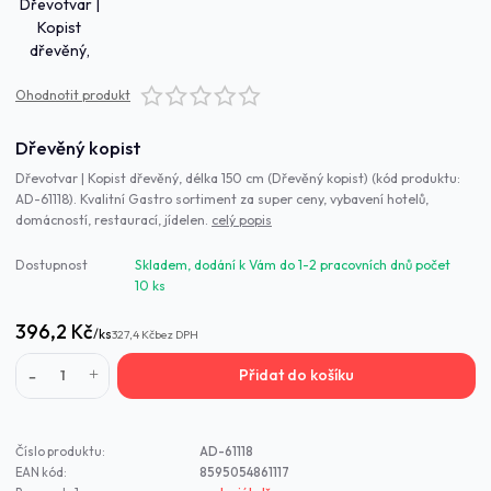
Ohodnotit produkt
Dřevěný kopist
Dřevotvar | Kopist dřevěný, délka 150 cm (Dřevěný kopist) (kód produktu:
AD-61118). Kvalitní Gastro sortiment za super ceny, vybavení hotelů,
domácností, restaurací, jídelen.
celý popis
Dostupnost
Skladem, dodání k Vám do 1-2 pracovních dnů počet
10 ks
396,2 Kč
/
ks
327,4 Kč
bez DPH
Přidat do košíku
Číslo produktu:
AD-61118
EAN kód:
8595054861117