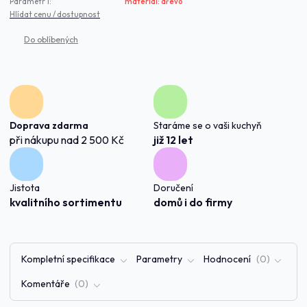
Parametr 1:
materiál: dřevo
Hlídat cenu / dostupnost
Doprava zdarma
Staráme se o vaši kuchyň
při nákupu nad 2 500 Kč
již 12 let
Jistota
Doručení
kvalitního sortimentu
domů i do firmy
Kompletní specifikace
Parametry
Hodnocení
0
Komentáře
0