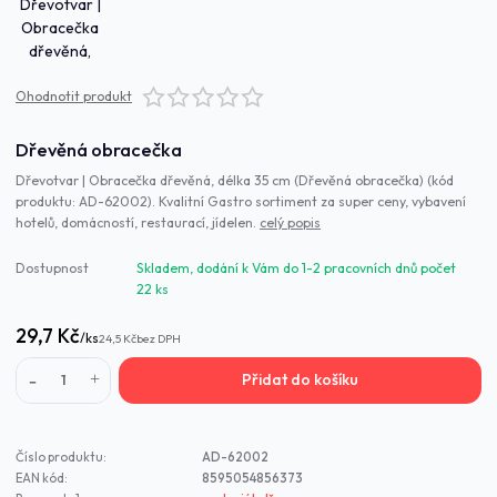
Ohodnotit produkt
Dřevěná obracečka
Dřevotvar | Obracečka dřevěná, délka 35 cm (Dřevěná obracečka) (kód
produktu: AD-62002). Kvalitní Gastro sortiment za super ceny, vybavení
hotelů, domácností, restaurací, jídelen.
celý popis
Dostupnost
Skladem, dodání k Vám do 1-2 pracovních dnů počet
22 ks
29,7 Kč
/
ks
24,5 Kč
bez DPH
Přidat do košíku
Číslo produktu:
AD-62002
EAN kód:
8595054856373