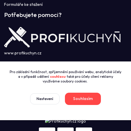
Formuláře ke stažení
Potřebujete pomoci?
www.profikuchyn.cz
Call centrum PROFIKUCHYN
Pro základní funkčnost, zpříjemnění používání webu, analytické účely
+420774421626
a v případě udělení
souhlasu
také pro účely cílení reklamy
(Po-Pá 8:00-16:00)
využíváme soubory cookies.
sales@profikuchyn.cz
Souhlasím
Nastavení