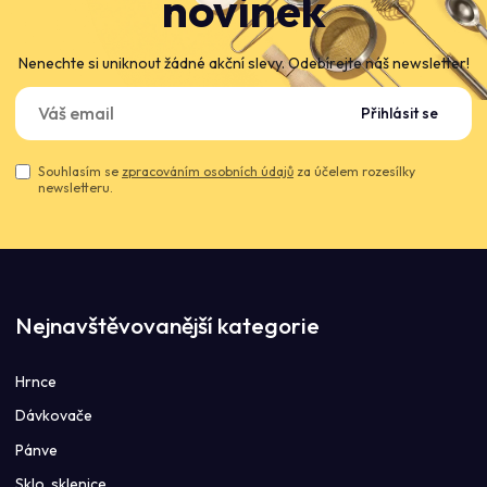
novinek
Nenechte si uniknout žádné akční slevy. Odebírejte náš newsletter!
Přihlásit se
Souhlasím se
zpracováním osobních údajů
za účelem rozesílky
newsletteru.
Nejnavštěvovanější kategorie
Hrnce
Dávkovače
Pánve
Sklo, sklenice