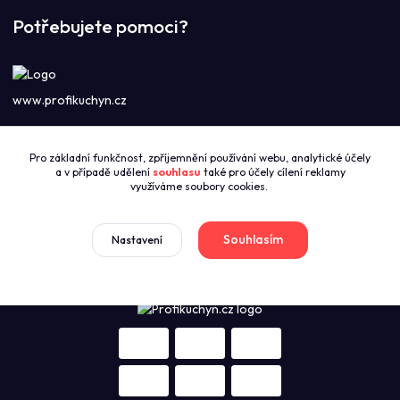
Potřebujete pomoci?
www.profikuchyn.cz
Call centrum PROFIKUCHYN
Pro základní funkčnost, zpříjemnění používání webu, analytické účely
+420774421626
a v případě udělení
souhlasu
také pro účely cílení reklamy
(Po-Pá 8:00-16:00)
využíváme soubory cookies.
sales@profikuchyn.cz
Souhlasím
Nastavení