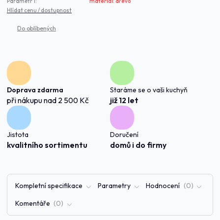
Parametr 1:
materiál: dřevo
Hlídat cenu / dostupnost
Doprava zdarma
Staráme se o vaši kuchyň
při nákupu nad 2 500 Kč
již 12 let
Jistota
Doručení
kvalitního sortimentu
domů i do firmy
Kompletní specifikace
Parametry
Hodnocení
0
Komentáře
0