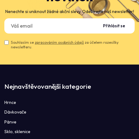
Nenechte si uniknout žádné akční slevy. Odebírejte náš newsletter!
Přihlásit se
Souhlasím se
zpracováním osobních údajů
za účelem rozesílky
newsletteru.
Nejnavštěvovanější kategorie
Hrnce
Dávkovače
Pánve
Sklo, sklenice