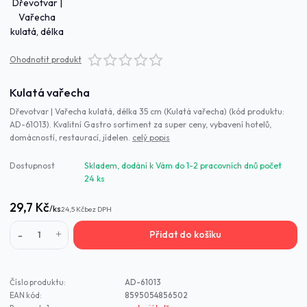
Ohodnotit produkt
Kulatá vařecha
Dřevotvar | Vařecha kulatá, délka 35 cm (Kulatá vařecha) (kód produktu:
AD-61013). Kvalitní Gastro sortiment za super ceny, vybavení hotelů,
domácností, restaurací, jídelen.
celý popis
Dostupnost
Skladem, dodání k Vám do 1-2 pracovních dnů počet
24 ks
29,7 Kč
/
ks
24,5 Kč
bez DPH
Přidat do košíku
Číslo produktu:
AD-61013
EAN kód:
8595054856502