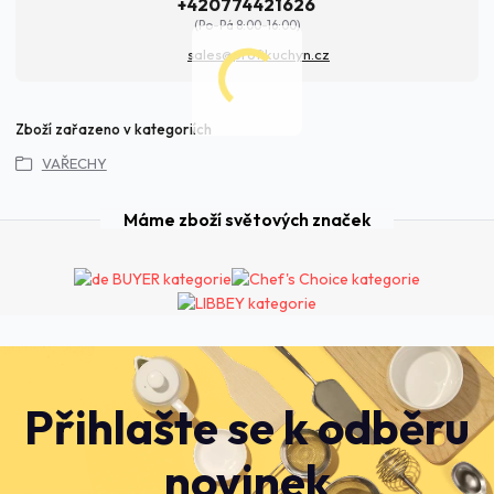
+420774421626
(Po-Pá 8:00-16:00)
sales@profikuchyn.cz
Zboží zařazeno v kategoriích
VAŘECHY
Máme zboží světových značek
Přihlašte se k odběru
novinek