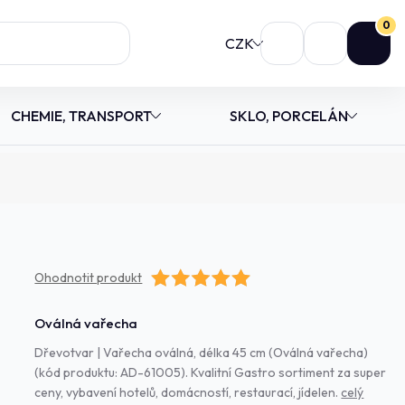
0
CZK
CHEMIE, TRANSPORT
SKLO, PORCELÁN
Ohodnotit produkt
Oválná vařecha
Dřevotvar | Vařecha oválná, délka 45 cm (Oválná vařecha)
(kód produktu: AD-61005). Kvalitní Gastro sortiment za super
ceny, vybavení hotelů, domácností, restaurací, jídelen.
celý