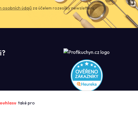
 osobních údajů
za účelem rozesílky newsletteru.
i?
ROFIKUCHYN
ouhlasu
také pro