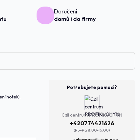
Doručení
ntu
domů i do firmy
Potřebujete pomoci?
ní hotelů,
Call centrum PROFIKUCHYN
+420774421626
(Po-Pá 8:00-16:00)
sales@profikuchyn.cz