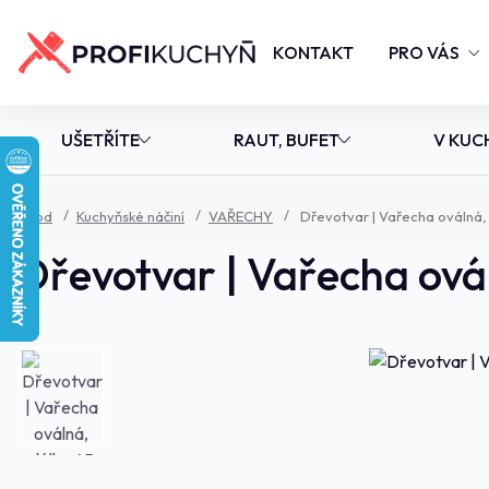
KONTAKT
PRO VÁS
UŠETŘÍTE
RAUT, BUFET
V KUC
Úvod
Kuchyňské náčiní
VAŘECHY
Dřevotvar | Vařecha oválná,
Dřevotvar | Vařecha ová