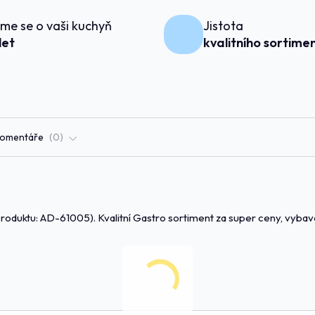
me se o vaši kuchyň
Jistota
 let
kvalitního sortime
omentáře
0
roduktu: AD-61005). Kvalitní Gastro sortiment za super ceny, vybave