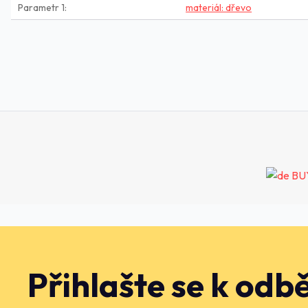
Parametr 1
materiál: dřevo
Přihlašte se k odb