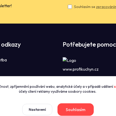
letter!
Souhlasím se
zpracováním
 odkazy
Potřebujete pomoc
atba
www.profikuchyn.cz
Call centrum P
čnost, zpříjemnění používání webu, analytické účely a v případě udělení
s
zníky
+420774421626
účely cílení reklamy využíváme soubory cookies.
(Po-Pá 8:00-16:00)
news
dmínky
Souhlasím
Nastavení
sales@profikuchyn.cz
stažení