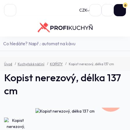
0
CZK
Úvod
Kuchyňské náčiní
KOPÍSTY
Kopist nerezový, délka 137 cm
Kopist nerezový, délka 137
cm
1 122,0 Kč
- 20 %