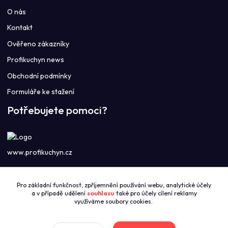
O nás
Kontakt
Ověřeno zákazníky
Profikuchyn news
Obchodní podmínky
Formuláře ke stažení
Potřebujete pomoci?
www.profikuchyn.cz
Call centrum PROFIKUCHYN
Pro základní funkčnost, zpříjemnění používání webu, analytické účely
+420774421626
a v případě udělení
souhlasu
také pro účely cílení reklamy
(Po-Pá 8:00-16:00)
využíváme soubory cookies.
sales@profikuchyn.cz