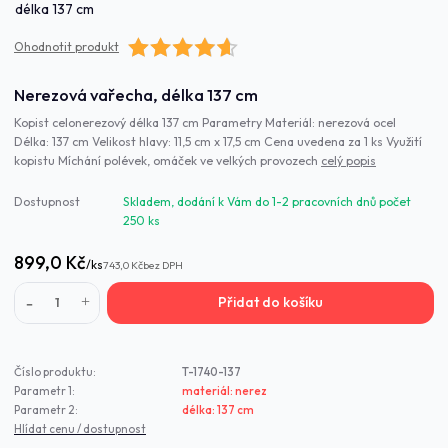
Ohodnotit produkt
Nerezová vařecha, délka 137 cm
Kopist celonerezový délka 137 cm Parametry Materiál: nerezová ocel
Délka: 137 cm Velikost hlavy: 11,5 cm x 17,5 cm Cena uvedena za 1 ks Využití
kopistu Míchání polévek, omáček ve velkých provozech
celý popis
Dostupnost
Skladem, dodání k Vám do 1-2 pracovních dnů počet
250 ks
899,0 Kč
/
ks
743,0 Kč
bez DPH
Přidat do košíku
Číslo produktu:
T-1740-137
Parametr 1:
materiál: nerez
Parametr 2:
délka: 137 cm
Hlídat cenu / dostupnost