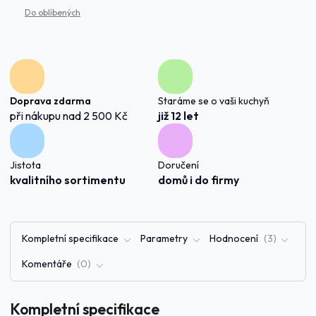
Doprava zdarma
Staráme se o vaši kuchyň
při nákupu nad 2 500 Kč
již 12 let
Jistota
Doručení
kvalitního sortimentu
domů i do firmy
Kompletní specifikace
Parametry
Hodnocení
3
Komentáře
0
Kompletní specifikace