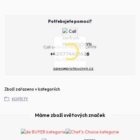
Potřebujete pomoci?
Call centrum PROFIKUCHYN
+420774421626
(Po-Pá 8:00-16:00)
sales@profikuchyn.cz
Zboží zařazeno v kategoriích
KOPÍSTY
Máme zboží světových značek