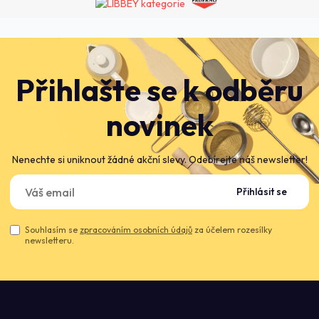
Přihlašte se k odběru
novinek
Nenechte si uniknout žádné akční slevy. Odebírejte náš newsletter!
Přihlásit se
Souhlasím se
zpracováním osobních údajů
za účelem rozesílky
newsletteru.