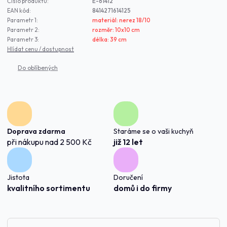
Číslo produktu:
E-61412
EAN kód:
8414271614125
Parametr 1:
materiál: nerez 18/10
Parametr 2:
rozměr: 10x10 cm
Parametr 3:
délka: 39 cm
Hlídat cenu / dostupnost
Doprava zdarma
Staráme se o vaši kuchyň
při nákupu nad 2 500 Kč
již 12 let
Jistota
Doručení
kvalitního sortimentu
domů i do firmy