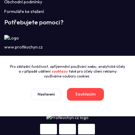
Obchodní podmínky
Formuláře ke stažení
Potřebujete pomoci?
www.profikuchyn.cz
Call centrum PROFIKUCHYN
Pro základní funkčnost, zpříjemnění používání webu, analytické účely
+420774421626
a v případě udělení
souhlasu
také pro účely cílení reklamy
(Po-Pá 8:00-16:00)
využíváme soubory cookies.
sales@profikuchyn.cz
Souhlasím
Nastavení