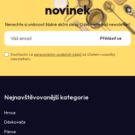
novinek
Nenechte si uniknout žádné akční slevy. Odebírejte náš newsletter!
Přihlásit se
Souhlasím se
zpracováním osobních údajů
za účelem rozesílky
newsletteru.
Nejnavštěvovanější kategorie
Hrnce
Dávkovače
Pánve