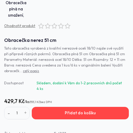
Ohodnotit produkt
Obracečka nerez 51 cm
Tato obracečka vyrobená z kvalitní nerezové oceli 18/10 najde své využití
při přípravě různých pokrmů. Obracečka plná 51 cm Obracečka plná 51 cm
Parametry Materiál: nerezová ocel 18/10 Délka: 51 cm Rozměry: 12 × 11 cm
Barva: nerezová Cena uvedena za 1 kus/6 ks v originálním balení Využití
obracečk...
celý popis
Dostupnost
Skladem, dodání k Vám do 1-2 pracovních dnů počet
4 ks
429,7 Kč
/
ks
355,1 Kč
bez DPH
Přidat do košíku