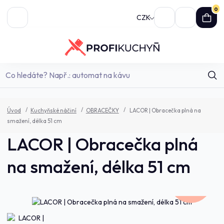
0
CZK
Úvod
Kuchyňské náčiní
OBRACEČKY
LACOR | Obracečka plná na
smažení, délka 51 cm
LACOR | Obracečka plná
na smažení, délka 51 cm
462,0 Kč
- 7 %