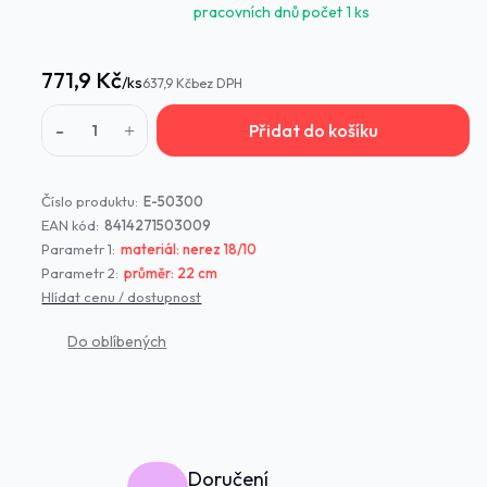
pracovních dnů počet 1 ks
771,9 Kč
/
ks
637,9 Kč
bez DPH
Přidat do košíku
Číslo produktu:
E-50300
EAN kód:
8414271503009
Parametr 1:
materiál: nerez 18/10
Parametr 2:
průměr: 22 cm
Hlídat cenu / dostupnost
Doručení