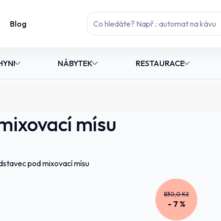
Blog
HYNI
NÁBYTEK
RESTAURACE
mixovací mísu
830,0 Kč
- 7 %