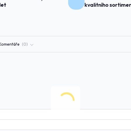
 let
kvalitního sortime
Komentáře
0