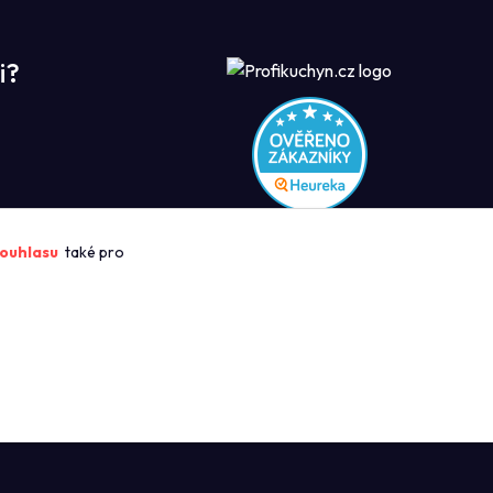
i?
ROFIKUCHYN
ouhlasu
také pro