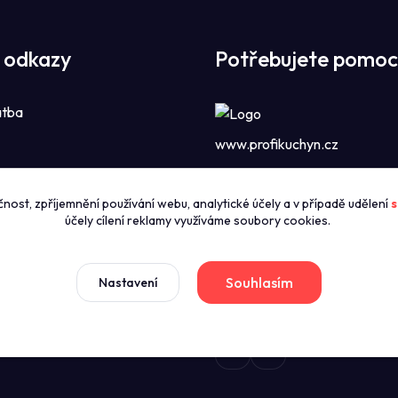
 odkazy
Potřebujete pomoc
atba
www.profikuchyn.cz
Call centrum P
čnost, zpříjemnění používání webu, analytické účely a v případě udělení
s
zníky
+420774421626
účely cílení reklamy využíváme soubory cookies.
(Po-Pá 8:00-16:00)
news
dmínky
Souhlasím
Nastavení
sales@profikuchyn.cz
stažení