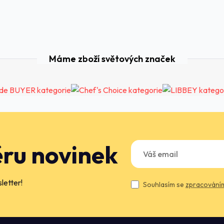
Máme zboží světových značek
ěru novinek
letter!
Souhlasím se
zpracováním