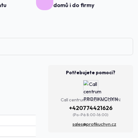
ntu
domů i do firmy
Potřebujete pomoci?
Call centrum PROFIKUCHYN
+420774421626
(Po-Pá 8:00-16:00)
sales@profikuchyn.cz