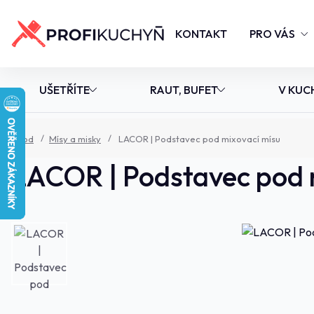
KONTAKT
PRO VÁS
UŠETŘÍTE
RAUT, BUFET
V KUC
Úvod
Mísy a misky
LACOR | Podstavec pod mixovací mísu
LACOR | Podstavec pod 