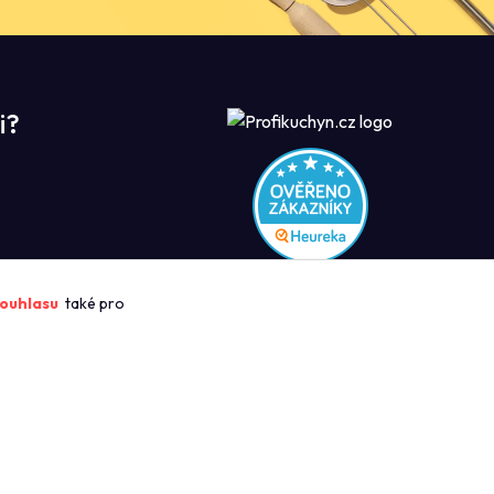
i?
ROFIKUCHYN
ouhlasu
také pro