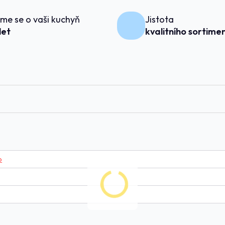
me se o vaši kuchyň
Jistota
 let
kvalitního sortime
o