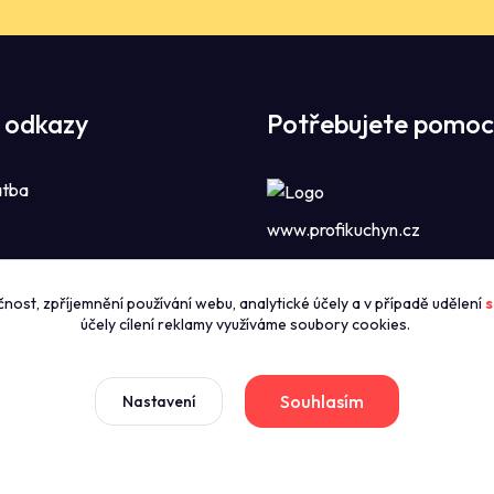
 odkazy
Potřebujete pomoc
atba
www.profikuchyn.cz
Call centrum P
čnost, zpříjemnění používání webu, analytické účely a v případě udělení
s
zníky
+420774421626
účely cílení reklamy využíváme soubory cookies.
(Po-Pá 8:00-16:00)
news
dmínky
Souhlasím
Nastavení
sales@profikuchyn.cz
stažení