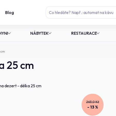
Blog
HYNI
NÁBYTEK
RESTAURACE
 cm
ka 25 cm
263,0 Kč
- 13 %