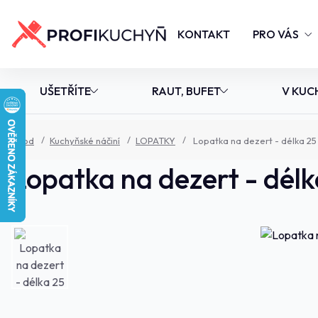
KONTAKT
PRO VÁS
UŠETŘÍTE
RAUT, BUFET
V KUC
Úvod
Kuchyňské náčiní
LOPATKY
Lopatka na dezert - délka 25
Lopatka na dezert - dél