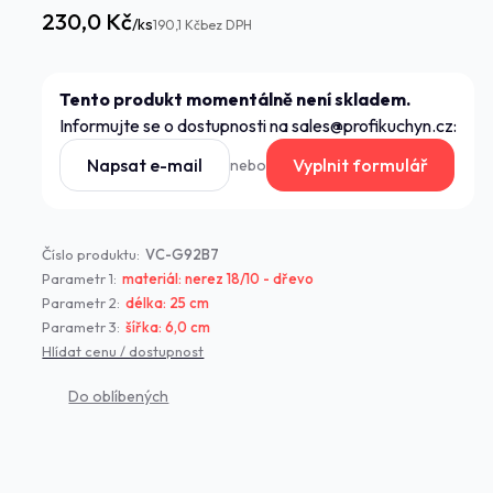
230,0 Kč
/
ks
190,1 Kč
bez DPH
Tento produkt momentálně není skladem.
Informujte se o dostupnosti na sales@profikuchyn.cz:
Napsat e-mail
Vyplnit formulář
nebo
Číslo produktu:
VC-G92B7
Parametr 1:
materiál: nerez 18/10 - dřevo
Parametr 2:
délka: 25 cm
Parametr 3:
šířka: 6,0 cm
Hlídat cenu / dostupnost