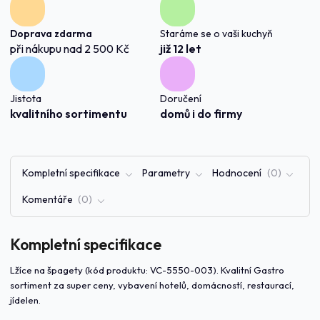
Doprava zdarma
Staráme se o vaši kuchyň
při nákupu nad 2 500 Kč
již 12 let
Jistota
Doručení
kvalitního sortimentu
domů i do firmy
Kompletní specifikace
Parametry
Hodnocení
0
Komentáře
0
Kompletní specifikace
Lžíce na špagety (kód produktu: VC-5550-003). Kvalitní Gastro
sortiment za super ceny, vybavení hotelů, domácností, restaurací,
jídelen.