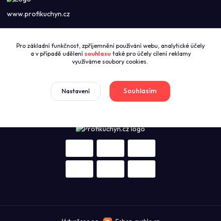
www.profikuchyn.cz
Call centrum PROFIKUCHYN
Pro základní funkčnost, zpříjemnění používání webu, analytické účely
+420774421626
a v případě udělení
souhlasu
také pro účely cílení reklamy
(Po-Pá 8:00-16:00)
využíváme soubory cookies.
sales@profikuchyn.cz
Souhlasím
Nastavení