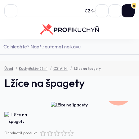
0
CZK
Úvod
Kuchyňské náčiní
OSTATNÍ
Lžíce na špagety
Lžíce na špagety
300,0 Kč
- 7 %
Ohodnotit produkt