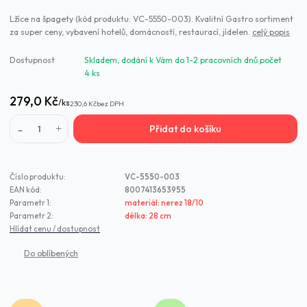
Lžíce na špagety (kód produktu: VC-5550-003). Kvalitní Gastro sortiment
za super ceny, vybavení hotelů, domácností, restaurací, jídelen.
celý popis
Dostupnost
Skladem, dodání k Vám do 1-2 pracovních dnů počet
4 ks
279,0 Kč
/
ks
230,6 Kč
bez DPH
Přidat do košíku
Číslo produktu:
VC-5550-003
EAN kód:
8007413653955
Parametr 1:
materiál: nerez 18/10
Parametr 2:
délka: 28 cm
Hlídat cenu / dostupnost