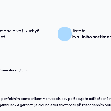
me se o vaši kuchyň
Jistota
 let
kvalitního sortime
Komentáře
0
 perfektním pomocníkem v situacích, kdy potřebujete odlít přesné m
antní lesk a garanatuje dlouholetou životnosti i při každodenním pou