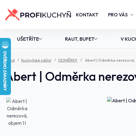
KONTAKT
PRO VÁS
UŠETŘÍTE
RAUT, BUFET
V KUC
Úvod
Kuchyňské náčiní
ODMĚRKY
Abert | Odměrka nerezová, 
Abert | Odměrka nerezov