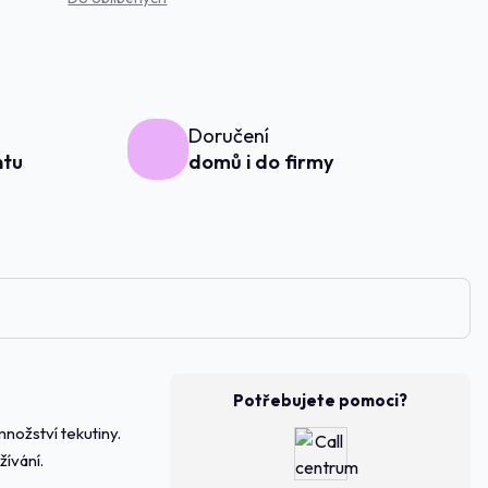
Doručení
ntu
domů i do firmy
Potřebujete pomoci?
nožství tekutiny.
žívání.