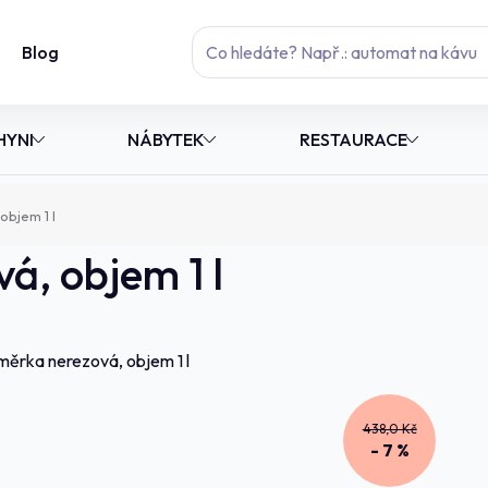
Blog
HYNI
NÁBYTEK
RESTAURACE
objem 1 l
á, objem 1 l
438,0 Kč
- 7 %