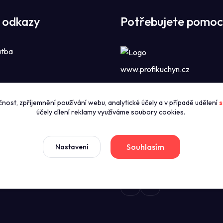
 odkazy
Potřebujete pomoc
atba
www.profikuchyn.cz
Call centrum P
čnost, zpříjemnění používání webu, analytické účely a v případě udělení
s
zníky
+420774421626
účely cílení reklamy využíváme soubory cookies.
(Po-Pá 8:00-16:00)
news
dmínky
Souhlasím
Nastavení
sales@profikuchyn.cz
stažení