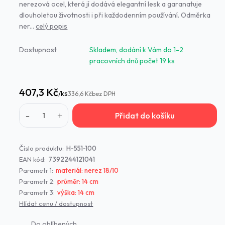
nerezová ocel, která jí dodává elegantní lesk a garanatuje
dlouholetou životnosti i při každodenním používání. Odměrka
ner...
celý popis
Dostupnost
Skladem, dodání k Vám do 1-2
pracovních dnů počet 19 ks
407,3 Kč
/
ks
336,6 Kč
bez DPH
Přidat do košíku
Číslo produktu:
H-551-100
EAN kód:
7392244121041
Parametr 1:
materiál: nerez 18/10
Parametr 2:
průměr: 14 cm
Parametr 3:
výška: 14 cm
Hlídat cenu / dostupnost