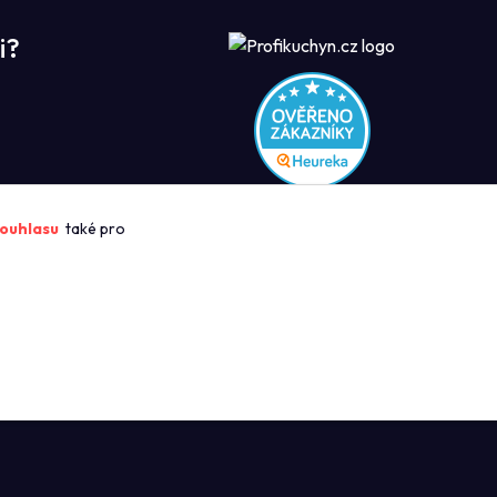
i?
ROFIKUCHYN
ouhlasu
také pro