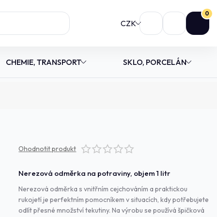
0
CZK
CHEMIE, TRANSPORT
SKLO, PORCELÁN
Ohodnotit produkt
Nerezová odměrka na potraviny, objem 1 litr
Nerezová odměrka s vnitřním cejchováním a praktickou
rukojetí je perfektním pomocníkem v situacích, kdy potřebujete
odlít přesné množství tekutiny. Na výrobu se používá špičková