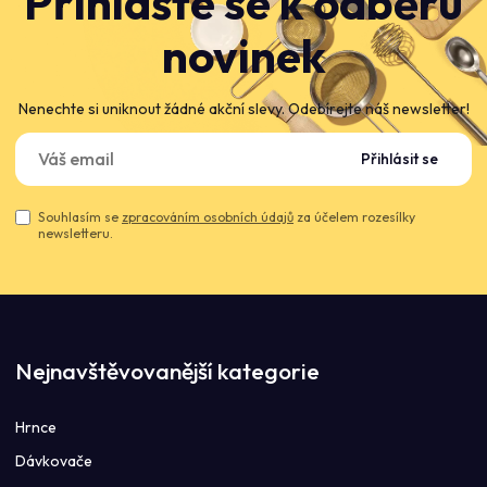
Přihlašte se k odběru
novinek
Nenechte si uniknout žádné akční slevy. Odebírejte náš newsletter!
Přihlásit se
Souhlasím se
zpracováním osobních údajů
za účelem rozesílky
newsletteru.
Nejnavštěvovanější kategorie
Hrnce
Dávkovače