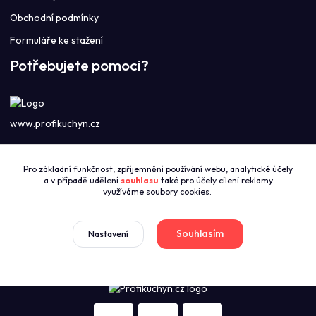
Obchodní podmínky
Formuláře ke stažení
Potřebujete pomoci?
www.profikuchyn.cz
Call centrum PROFIKUCHYN
Pro základní funkčnost, zpříjemnění používání webu, analytické účely
+420774421626
a v případě udělení
souhlasu
také pro účely cílení reklamy
(Po-Pá 8:00-16:00)
využíváme soubory cookies.
sales@profikuchyn.cz
Souhlasím
Nastavení