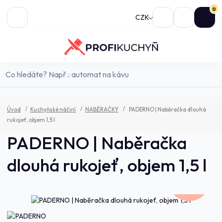
0
CZK
Úvod
Kuchyňské náčiní
NABĚRAČKY
PADERNO | Naběračka dlouhá
rukojeť, objem 1,5 l
PADERNO | Naběračka
dlouhá rukojeť, objem 1,5 l
1 469,0 Kč
- 10 %