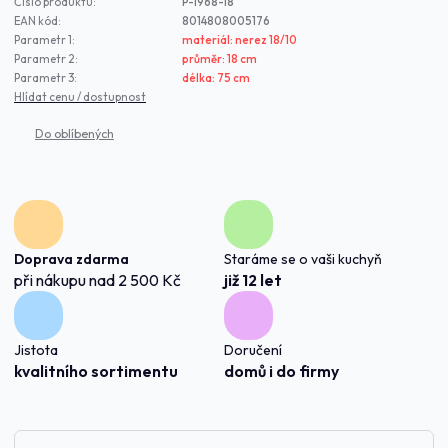
Číslo produktu:
P-1968-18
EAN kód:
8014808005176
Parametr 1:
materiál: nerez 18/10
Parametr 2:
průměr: 18 cm
Parametr 3:
délka: 75 cm
Hlídat cenu / dostupnost
Doprava zdarma
Staráme se o vaši kuchyň
při nákupu nad 2 500 Kč
již 12 let
Jistota
Doručení
kvalitního sortimentu
domů i do firmy