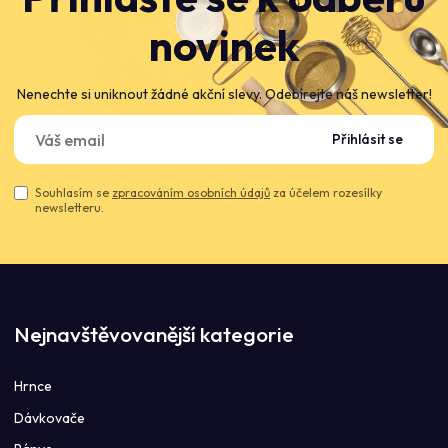
novinek
Nenechte si uniknout žádné akční slevy. Odebírejte náš newsletter!
Přihlásit se
Souhlasím se
zpracováním osobních údajů
za účelem rozesílky
newsletteru.
Nejnavštěvovanější kategorie
Hrnce
Dávkovače