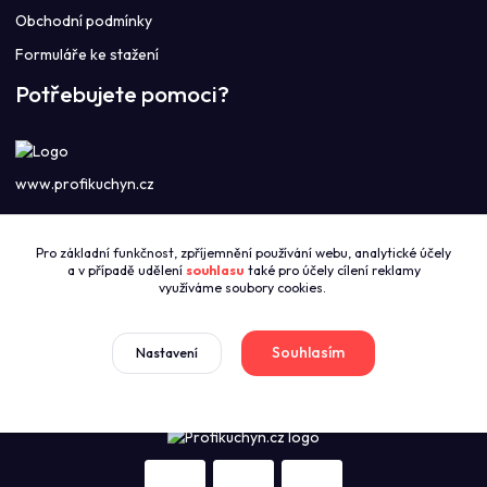
Obchodní podmínky
Formuláře ke stažení
Potřebujete pomoci?
www.profikuchyn.cz
Call centrum PROFIKUCHYN
Pro základní funkčnost, zpříjemnění používání webu, analytické účely
+420774421626
a v případě udělení
souhlasu
také pro účely cílení reklamy
(Po-Pá 8:00-16:00)
využíváme soubory cookies.
sales@profikuchyn.cz
Souhlasím
Nastavení