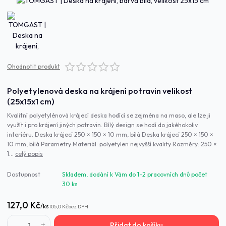
Ohodnotit produkt
Polyetylenová deska na krájení potravin velikost
(25x15x1 cm)
Kvalitní polyetylénová krájecí deska hodící se zejména na maso, ale lze ji
využít i pro krájení jiných potravin. Bílý design se hodí do jakéhokoliv
interiéru. Deska krájecí 250 × 150 × 10 mm, bílá Deska krájecí 250 × 150 ×
10 mm, bílá Parametry Materiál: polyetylen nejvyšší kvality Rozměry: 250 ×
1...
celý popis
Dostupnost
Skladem, dodání k Vám do 1-2 pracovních dnů počet
30 ks
127,0 Kč
/
ks
105,0 Kč
bez DPH
Přidat do košíku