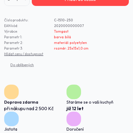
Číslo produktu:
C-1510-250
EAN kód:
2020000000007
Výrobce:
Tomgast
Parametr 1:
barva: bílá
Parametr 2:
materiál: polyetylen
Parametr 3:
rozměr: 25x15x1,0 cm
Hlídat cenu / dostupnost
Doprava zdarma
Staráme se o vaši kuchyň
při nákupu nad 2 500 Kč
již 12 let
Jistota
Doručení