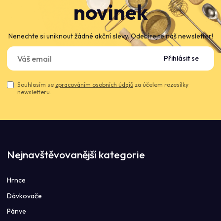
novinek
Nenechte si uniknout žádné akční slevy. Odebírejte náš newsletter!
Přihlásit se
Souhlasím se
zpracováním osobních údajů
za účelem rozesílky
newsletteru.
Nejnavštěvovanější kategorie
Hrnce
Dávkovače
Pánve