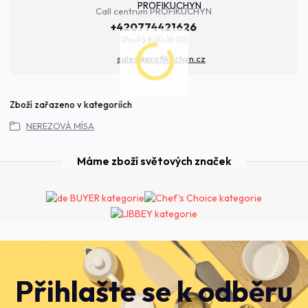
Call centrum PROFIKUCHYN
+420774421626
(Po-Pá 8:00-16:00)
sales@profikuchyn.cz
Zboží zařazeno v kategoriích
NEREZOVÁ MÍSA
Máme zboží světových značek
Přihlašte se k odběru