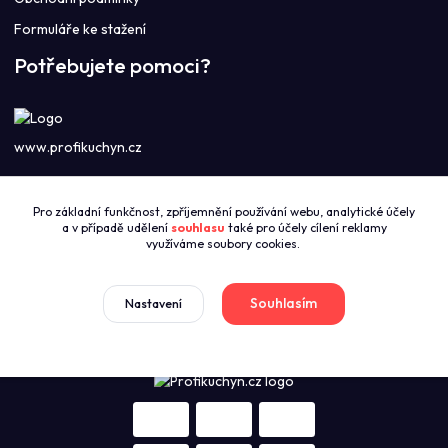
Formuláře ke stažení
Potřebujete pomoci?
www.profikuchyn.cz
Call centrum PROFIKUCHYN
Pro základní funkčnost, zpříjemnění používání webu, analytické účely
+420774421626
a v případě udělení
souhlasu
také pro účely cílení reklamy
(Po-Pá 8:00-16:00)
využíváme soubory cookies.
sales@profikuchyn.cz
Souhlasím
Nastavení