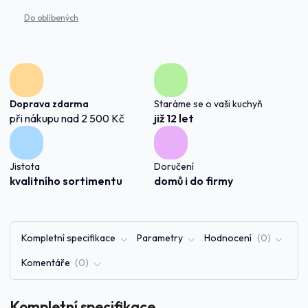
Doprava zdarma
Staráme se o vaši kuchyň
při nákupu nad 2 500 Kč
již 12 let
Jistota
Doručení
kvalitního sortimentu
domů i do firmy
Kompletní specifikace
Parametry
Hodnocení
0
Komentáře
0
Kompletní specifikace