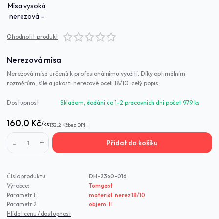
Ohodnotit produkt
Nerezová mísa
Nerezová mísa určená k profesionálnímu využití. Díky optimálním
rozměrům, síle a jakosti nerezové oceli 18/10.
celý popis
Dostupnost
Skladem, dodání do 1-2 pracovních dní počet 979 ks
160,0 Kč
/
ks
132,2 Kč
bez DPH
Přidat do košíku
Číslo produktu:
DH-2360-016
Výrobce:
Tomgast
Parametr 1:
materiál: nerez 18/10
Parametr 2:
objem: 1 l
Hlídat cenu / dostupnost