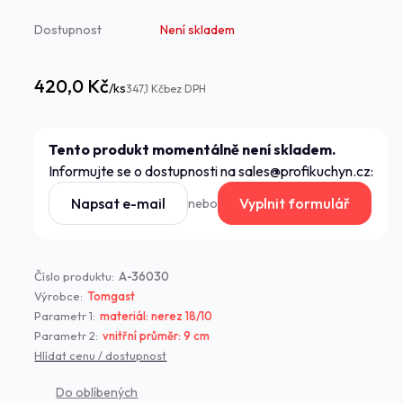
Dostupnost
Není skladem
420,0 Kč
/
ks
347,1 Kč
bez DPH
Tento produkt momentálně není skladem.
Informujte se o dostupnosti na sales@profikuchyn.cz:
Napsat e-mail
Vyplnit formulář
nebo
Číslo produktu:
A-36030
Výrobce:
Tomgast
Parametr 1:
materiál: nerez 18/10
Parametr 2:
vnitřní průměr: 9 cm
Hlídat cenu / dostupnost