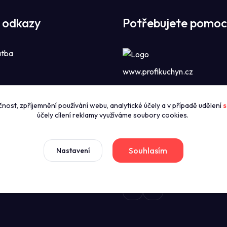
 odkazy
Potřebujete pomoc
atba
www.profikuchyn.cz
Call centrum P
čnost, zpříjemnění používání webu, analytické účely a v případě udělení
s
zníky
+420774421626
účely cílení reklamy využíváme soubory cookies.
(Po-Pá 8:00-16:00)
news
dmínky
Souhlasím
Nastavení
sales@profikuchyn.cz
stažení