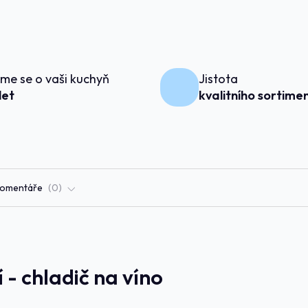
me se o vaši kuchyň
Jistota
 let
kvalitního sortime
omentáře
0
- chladič na víno