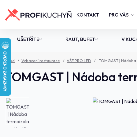
KONTAKT
PRO VÁS
UŠETŘÍTE
RAUT, BUFET
V KUC
Úvod
Vybavení restaurace
VŠE PRO LED
TOMGAST | Nádoba te
TOMGAST | Nádoba termoi