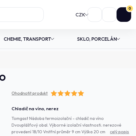
0
CZK
CHEMIE, TRANSPORT
SKLO, PORCELÁN
no
Ohodnotit produkt
Chladič na víno, nerez
Tomgast Nádoba termoizolační - chladič na víno
Dvouplášťový obal. Výborné izolační vlastnosti. nerezové
provedení 18/10 Vnitřní průměr 9 cm Výška 20 cm
celý popis