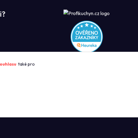
i?
ROFIKUCHYN
ouhlasu
také pro