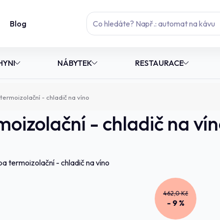
Blog
HYNI
NÁBYTEK
RESTAURACE
rmoizolační - chladič na víno
zolační - chladič na ví
462,0 Kč
- 9 %