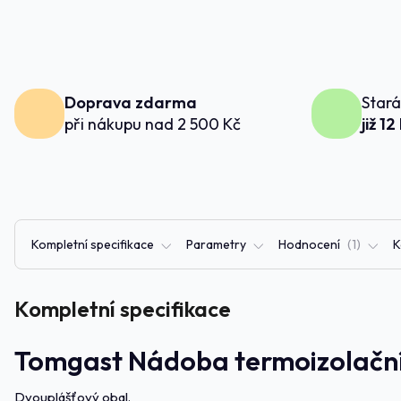
Doprava zdarma
Stará
při nákupu nad 2 500 Kč
již 12
Kompletní specifikace
Parametry
Hodnocení
1
K
Kompletní specifikace
Tomgast Nádoba termoizolační 
Dvouplášťový obal.