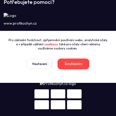
Potřebujete pomoci?
www.profikuchyn.cz
Call centrum PROFIKUCHYN
Pro základní funkčnost, zpříjemnění používání webu, analytické účely
+420774421626
a v případě udělení
souhlasu
také pro účely cílení reklamy
(Po-Pá 8:00-16:00)
využíváme soubory cookies.
sales@profikuchyn.cz
Souhlasím
Nastavení