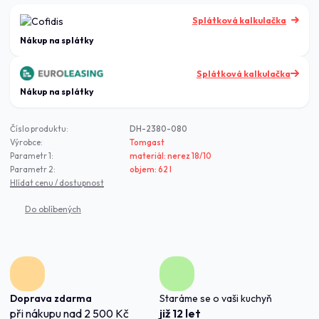
Splátková kalkulačka
Nákup na splátky
Číslo produktu:
DH-2380-080
Výrobce:
Tomgast
Parametr 1:
materiál: nerez 18/10
Parametr 2:
objem: 62 l
Hlídat cenu / dostupnost
Doprava zdarma
Staráme se o vaši kuchyň
při nákupu nad 2 500 Kč
již 12 let