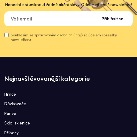
Nenechte si uniknout žádné akční slevy. Odebírejte náš newsletter!
Přihlásit se
Souhlasím se
zpracováním osobních údajů
za účelem rozesílky
newsletteru.
Nejnavštěvovanější kategorie
Hrnce
Dávkovače
Pánve
Sklo, sklenice
Příbory