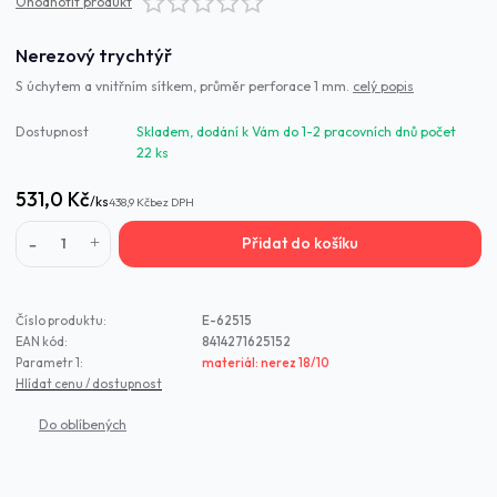
Ohodnotit produkt
Nerezový trychtýř
S úchytem a vnitřním sítkem, průměr perforace 1 mm.
celý popis
Dostupnost
Skladem, dodání k Vám do 1-2 pracovních dnů počet
22 ks
531,0 Kč
/
ks
438,9 Kč
bez DPH
Přidat do košíku
Číslo produktu:
E-62515
EAN kód:
8414271625152
Parametr 1:
materiál: nerez 18/10
Hlídat cenu / dostupnost