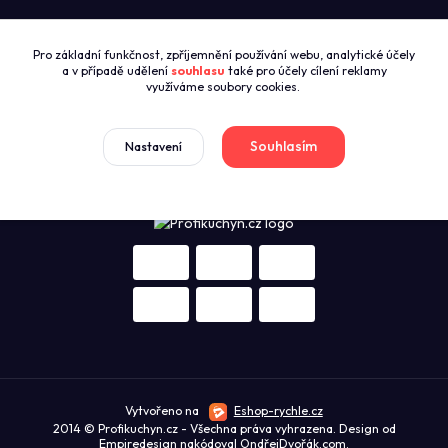
Call centrum PROFIKUCHYN
Pro základní funkčnost, zpříjemnění používání webu, analytické účely
+420774421626
a v případě udělení
souhlasu
také pro účely cílení reklamy
(Po-Pá 8:00-16:00)
využíváme soubory cookies.
sales@profikuchyn.cz
Souhlasím
Nastavení
Vytvořeno na
Eshop-rychle.cz
2014 © Profikuchyn.cz - Všechna práva vyhrazena. Design od
Empiredesign
nakódoval
OndřejDvořák.com
.