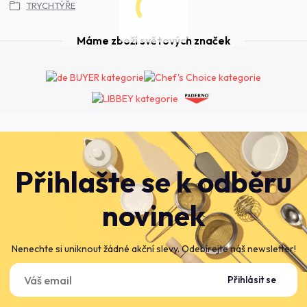
TRYCHTÝŘE
Máme zboží světových značek
Přihlašte se k odběru
novinek
Nenechte si uniknout žádné akční slevy. Odebírejte náš newsletter!
Přihlásit se