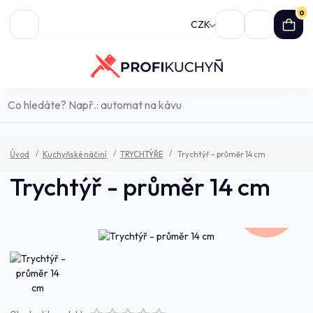
0
CZK
Úvod
Kuchyňské náčiní
TRYCHTÝŘE
Trychtýř - průměr 14 cm
Trychtýř - průměr 14 cm
571,0 Kč
- 7 %