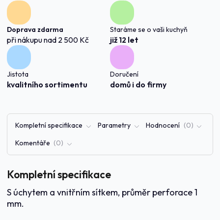
Doprava zdarma
Staráme se o vaši kuchyň
při nákupu nad 2 500 Kč
již 12 let
Jistota
Doručení
kvalitního sortimentu
domů i do firmy
Kompletní specifikace
Parametry
Hodnocení
0
Komentáře
0
Kompletní specifikace
S úchytem a vnitřním sítkem, průměr perforace 1
mm.