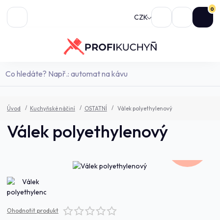
0
CZK
Úvod
Kuchyňské náčiní
OSTATNÍ
Válek polyethylenový
Válek polyethylenový
962,0 Kč
- 7 %
Ohodnotit produkt