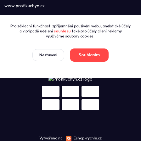
www.profikuchyn.cz
Call centrum PROFIKUCHYN
Pro základní funkčnost, zpříjemnění používání webu, analytické účely
+420774421626
a v případě udělení
souhlasu
také pro účely cílení reklamy
(Po-Pá 8:00-16:00)
využíváme soubory cookies.
sales@profikuchyn.cz
Souhlasím
Nastavení
Vytvořeno na
Eshop-rychle.cz