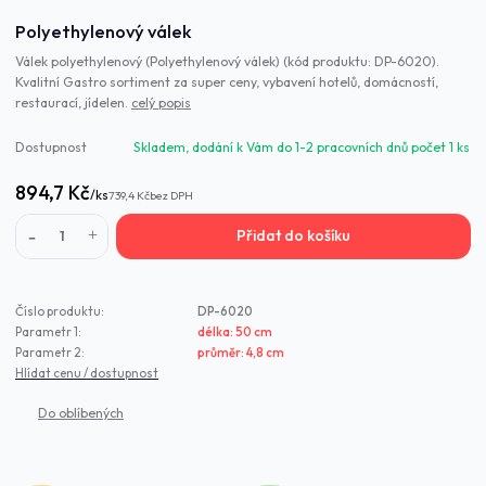
Polyethylenový válek
Válek polyethylenový (Polyethylenový válek) (kód produktu: DP-6020).
Kvalitní Gastro sortiment za super ceny, vybavení hotelů, domácností,
restaurací, jídelen.
celý popis
Dostupnost
Skladem, dodání k Vám do 1-2 pracovních dnů počet 1 ks
894,7 Kč
/
ks
739,4 Kč
bez DPH
Přidat do košíku
Číslo produktu:
DP-6020
Parametr 1:
délka: 50 cm
Parametr 2:
průměr: 4,8 cm
Hlídat cenu / dostupnost