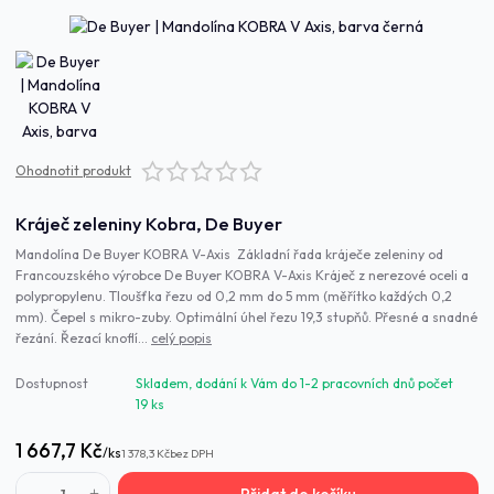
Ohodnotit produkt
Kráječ zeleniny Kobra, De Buyer
Mandolína De Buyer KOBRA V-Axis Základní řada kráječe zeleniny od
Francouzského výrobce De Buyer KOBRA V-Axis Kráječ z nerezové oceli a
polypropylenu. Tloušťka řezu od 0,2 mm do 5 mm (měřítko každých 0,2
mm). Čepel s mikro-zuby. Optimální úhel řezu 19,3 stupňů. Přesné a snadné
řezání. Řezací knoflí...
celý popis
Dostupnost
Skladem, dodání k Vám do 1-2 pracovních dnů počet
19 ks
1 667,7 Kč
/
ks
1 378,3 Kč
bez DPH