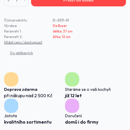
Přidat do košíku
Číslo produktu:
D-2011-01
Výrobce:
De Buyer
Parametr 1:
délka: 37 cm
Parametr 2:
šířka: 12 cm
Hlídat cenu / dostupnost
Doprava zdarma
Staráme se o vaši kuchyň
při nákupu nad 2 500 Kč
již 12 let
Jistota
Doručení
kvalitního sortimentu
domů i do firmy