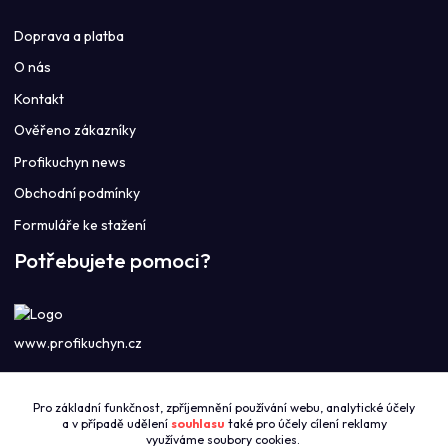
Doprava a platba
O nás
Kontakt
Ověřeno zákazníky
Profikuchyn news
Obchodní podmínky
Formuláře ke stažení
Potřebujete pomoci?
www.profikuchyn.cz
Call centrum PROFIKUCHYN
Pro základní funkčnost, zpříjemnění používání webu, analytické účely
+420774421626
a v případě udělení
souhlasu
také pro účely cílení reklamy
(Po-Pá 8:00-16:00)
využíváme soubory cookies.