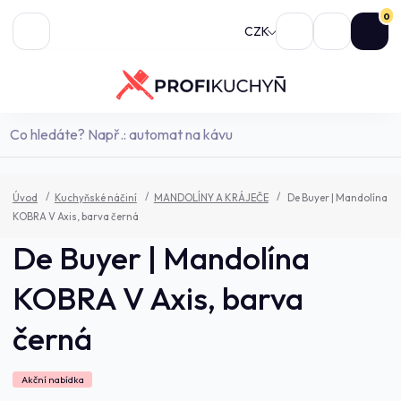
0
CZK
Úvod
Kuchyňské náčiní
MANDOLÍNY A KRÁJEČE
De Buyer | Mandolína
KOBRA V Axis, barva černá
De Buyer | Mandolína
KOBRA V Axis, barva
černá
Akční nabídka