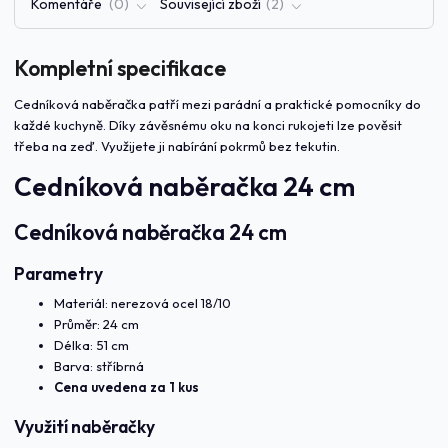
Komentáře
0
Související zboží
2
Kompletní specifikace
Cedníková naběračka patří mezi parádní a praktické pomocníky do
každé kuchyně. Díky závěsnému oku na konci rukojeti lze pověsit
třeba na zeď. Využijete ji nabírání pokrmů bez tekutin.
Cedníková naběračka 24 cm
Cedníková naběračka 24 cm
Parametry
Materiál: nerezová ocel 18/10
Průměr: 24 cm
Délka: 51 cm
Barva: stříbrná
Cena uvedena za 1 kus
Využití naběračky