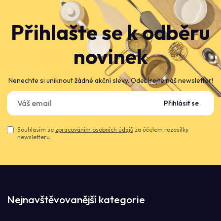
Přihlašte se k odběru
novinek
Nenechte si uniknout žádné akční slevy. Odebírejte náš newsletter!
Přihlásit se
Souhlasím se
zpracováním osobních údajů
za účelem rozesílky
newsletteru.
Nejnavštěvovanější kategorie