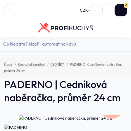
0
CZK
Úvod
Kuchyňské náčiní
CEDNÍKY
PADERNO | Cedníková naběračka,
průměr 24 cm
PADERNO | Cedníková
naběračka, průměr 24 cm
410,0 Kč
- 7 %