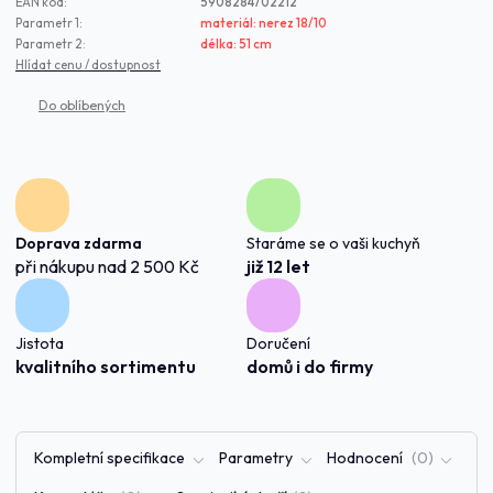
EAN kód:
5908284702212
Parametr 1:
materiál: nerez 18/10
Parametr 2:
délka: 51 cm
Hlídat cenu / dostupnost
Doprava zdarma
Staráme se o vaši kuchyň
při nákupu nad 2 500 Kč
již 12 let
Jistota
Doručení
kvalitního sortimentu
domů i do firmy
Kompletní specifikace
Parametry
Hodnocení
0