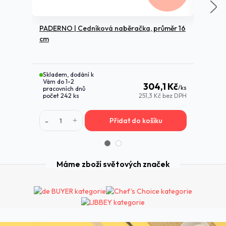
PADERNO | Cedníková naběračka, průměr 16
cm
PADERN
20 cm
Skladem, dodání k
Skladem
Vám do 1-2
Vám do
304,1 Kč
/
ks
pracovních dnů
pracovn
počet 242 ks
251,3 Kč
bez DPH
počet 1
Přidat do košíku
Máme zboží světových značek