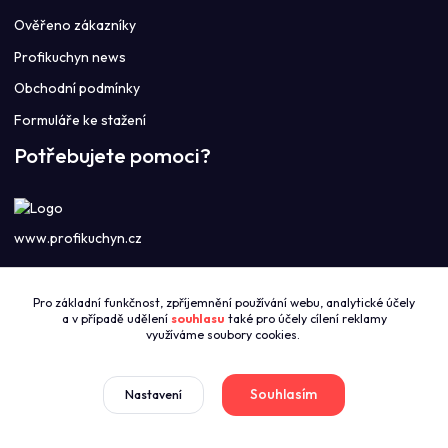
Ověřeno zákazníky
Profikuchyn news
Obchodní podmínky
Formuláře ke stažení
Potřebujete pomoci?
www.profikuchyn.cz
Call centrum PROFIKUCHYN
Pro základní funkčnost, zpříjemnění používání webu, analytické účely
+420774421626
a v případě udělení
souhlasu
také pro účely cílení reklamy
(Po-Pá 8:00-16:00)
využíváme soubory cookies.
sales@profikuchyn.cz
Souhlasím
Nastavení