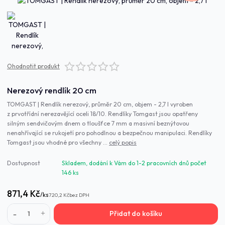
Ohodnotit produkt
Nerezový rendlík 20 cm
TOMGAST | Rendlík nerezový, průměr 20 cm, objem - 2,7 l vyroben
z prvotřídní nerezavějící oceli 18/10. Rendlíky Tomgast jsou opatřeny
silným sendvičovým dnem o tloušťce 7 mm a masivní beznýtovou
nenahřívající se rukojetí pro pohodlnou a bezpečnou manipulaci. Rendlíky
Tomgast jsou vhodné pro všechny ...
celý popis
Dostupnost
Skladem, dodání k Vám do 1-2 pracovních dnů počet
146 ks
871,4 Kč
/
ks
720,2 Kč
bez DPH
Přidat do košíku