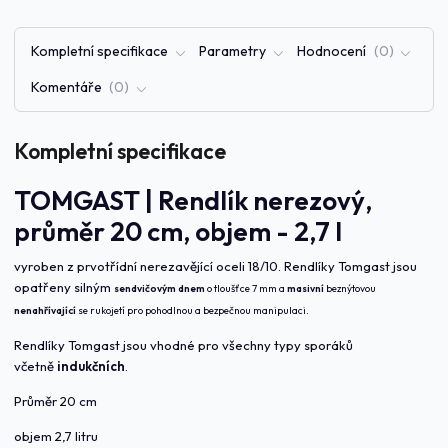
Kompletní specifikace
Parametry
Hodnocení
0
Komentáře
0
Kompletní specifikace
TOMGAST | Rendlík nerezový,
průměr 20 cm, objem - 2,7 l
vyroben z prvotřídní nerezavějící oceli 18/10. Rendlíky Tomgast jsou
opatřeny silným
sendvičovým dnem
o tloušťce 7 mm a
masivní
beznýtovou
nenahřívající
se rukojetí pro pohodlnou a bezpečnou manipulaci.
Rendlíky Tomgast jsou vhodné pro všechny typy sporáků
včetně
indukčních
.
Průměr 20 cm
objem 2,7 litru