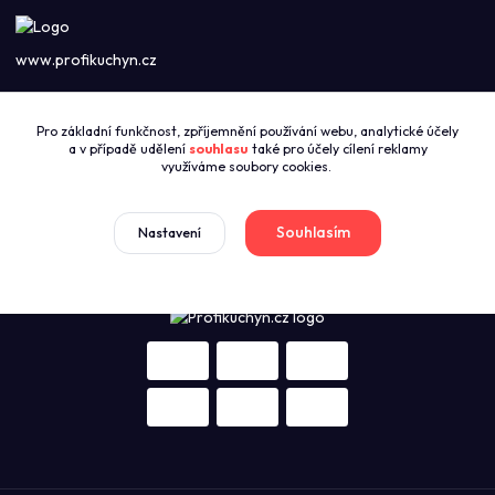
www.profikuchyn.cz
Call centrum PROFIKUCHYN
Pro základní funkčnost, zpříjemnění používání webu, analytické účely
+420774421626
a v případě udělení
souhlasu
také pro účely cílení reklamy
(Po-Pá 8:00-16:00)
využíváme soubory cookies.
sales@profikuchyn.cz
Souhlasím
Nastavení