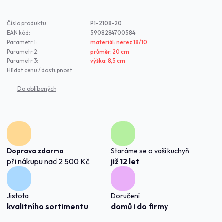
Číslo produktu:
P1-2108-20
EAN kód:
5908284700584
Parametr 1:
materiál: nerez 18/10
Parametr 2:
průměr: 20 cm
Parametr 3:
výška: 8,5 cm
Hlídat cenu / dostupnost
Doprava zdarma
Staráme se o vaši kuchyň
při nákupu nad 2 500 Kč
již 12 let
Jistota
Doručení
kvalitního sortimentu
domů i do firmy