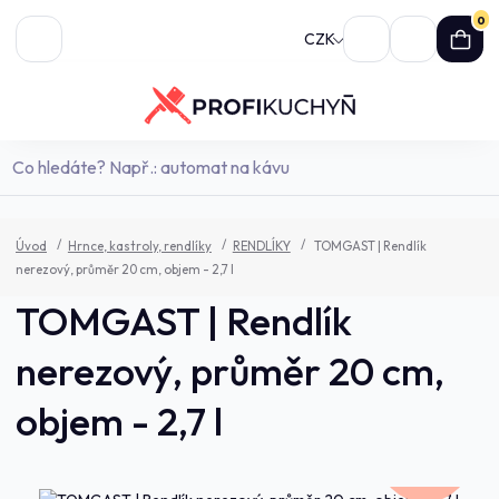
0
CZK
Úvod
Hrnce, kastroly, rendlíky
RENDLÍKY
TOMGAST | Rendlík
nerezový, průměr 20 cm, objem - 2,7 l
TOMGAST | Rendlík
nerezový, průměr 20 cm,
objem - 2,7 l
937,0 Kč
- 7 %