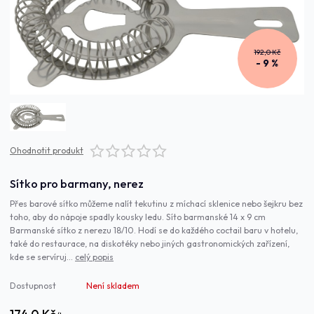
192,0 Kč
- 9 %
Ohodnotit produkt
Sítko pro barmany, nerez
Přes barové sítko můžeme nalít tekutinu z míchací sklenice nebo šejkru bez
toho, aby do nápoje spadly kousky ledu. Síto barmanské 14 x 9 cm
Barmanské sítko z nerezu 18/10. Hodí se do každého coctail baru v hotelu,
také do restaurace, na diskotéky nebo jiných gastronomických zařízení,
kde se servíruj...
celý popis
Dostupnost
Není skladem