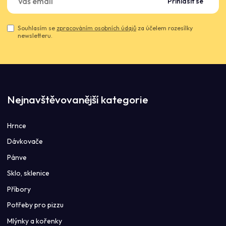
Přihlásit se
Souhlasím se
zpracováním osobních údajů
za účelem rozesílky
newsletteru.
Nejnavštěvovanější kategorie
Hrnce
Dávkovače
Pánve
Sklo, sklenice
Příbory
Potřeby pro pizzu
Mlýnky a kořenky