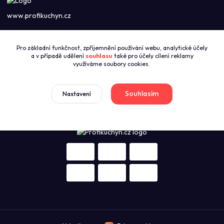
www.profikuchyn.cz
Call centrum PROFIKUCHYN
Pro základní funkčnost, zpříjemnění používání webu, analytické účely
+420774421626
a v případě udělení
souhlasu
také pro účely cílení reklamy
(Po-Pá 8:00-16:00)
využíváme soubory cookies.
sales@profikuchyn.cz
Souhlasím
Nastavení