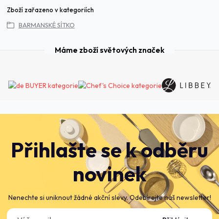
Zboží zařazeno v kategoriích
BARMANSKÉ SÍTKO
Máme zboží světových značek
Přihlašte se k odběru
novinek
Nenechte si uniknout žádné akční slevy. Odebírejte náš newsletter!