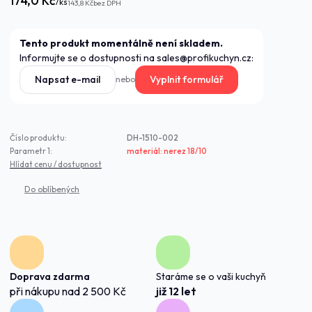
174,0 Kč
/
ks
143,8 Kč
bez DPH
Tento produkt momentálně není skladem.
Informujte se o dostupnosti na sales@profikuchyn.cz:
Napsat e-mail
Vyplnit formulář
nebo
Číslo produktu:
DH-1510-002
Parametr 1:
materiál: nerez 18/10
Hlídat cenu / dostupnost
Doprava zdarma
Staráme se o vaši kuchyň
při nákupu nad 2 500 Kč
již 12 let