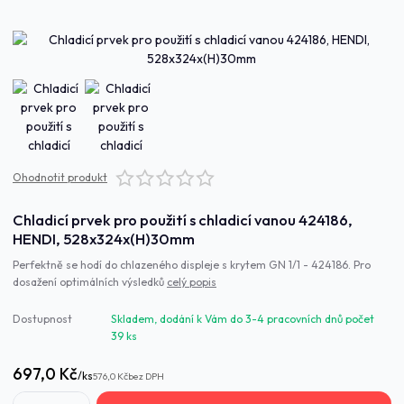
Ohodnotit produkt
Chladicí prvek pro použití s chladicí vanou 424186,
HENDI, 528x324x(H)30mm
Perfektně se hodí do chlazeného displeje s krytem GN 1/1 - 424186. Pro
dosažení optimálních výsledků
celý popis
Dostupnost
Skladem, dodání k Vám do 3-4 pracovních dnů počet
39 ks
697,0 Kč
/
ks
576,0 Kč
bez DPH