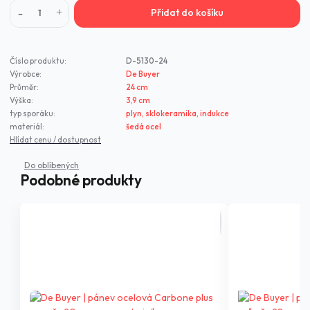
Přidat do košíku
Číslo produktu:
D-5130-24
Výrobce:
De Buyer
Průměr:
24 cm
Výška:
3,9 cm
typ sporáku:
plyn, sklokeramika, indukce
materiál:
šedá ocel
Hlídat cenu / dostupnost
Podobné produkty