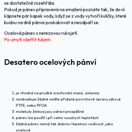
se dostatečně rozehřála.
Pokud je pánev připravená na smažení poznáte tak, že do ní
kápnete pár kapek vody, když se z vody vytvoří kuličky, které
budou na dně pánve poskakovat a neodpaří se.
Ocelová pánev s nerezovou rukojetí.
Po umytí ošetřit tukem.
Desatero ocelových pánví
je vhodná na prudké orestování masa, zeleniny
neobsahuje žádné uměle přidané povrchové úpravy jako je
PTFE, nebo PFOA
molekuly železa jsou zdraví prospěšné
pánev lze použít i při velmi vysokých teplotách
žádná pánev nemá tak dobrou tepelnou vodivost, jako
ocelová