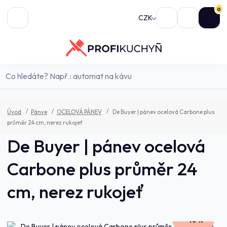
0
CZK
Úvod
Pánve
OCELOVÁ PÁNEV
De Buyer | pánev ocelová Carbone plus
průměr 24 cm, nerez rukojeť
De Buyer | pánev ocelová
Carbone plus průměr 24
cm, nerez rukojeť
1 130,0 Kč
- 10 %