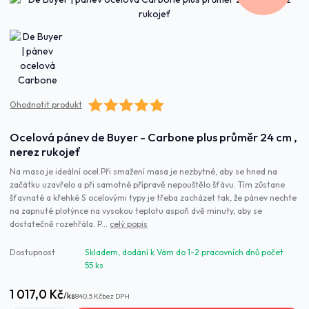
Ohodnotit produkt
Ocelová pánev de Buyer - Carbone plus průměr 24 cm ,
nerez rukojeť
Na maso je ideální ocel.Při smažení masa je nezbytné, aby se hned na
začátku uzavřelo a při samotné přípravě nepouštělo šťávu. Tím zůstane
šťavnaté a křehké S ocelovými typy je třeba zacházet tak, že pánev nechte
na zapnuté plotýnce na vysokou teplotu aspoň dvě minuty, aby se
dostatečně rozehřála. P...
celý popis
Dostupnost
Skladem, dodání k Vám do 1-2 pracovních dnů počet
55 ks
1 017,0 Kč
/
ks
840,5 Kč
bez DPH