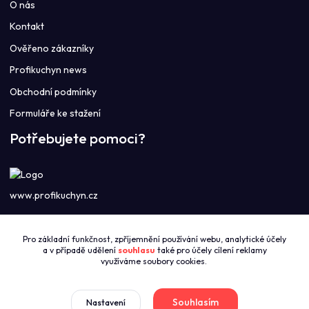
O nás
Kontakt
Ověřeno zákazníky
Profikuchyn news
Obchodní podmínky
Formuláře ke stažení
Potřebujete pomoci?
www.profikuchyn.cz
Call centrum PROFIKUCHYN
Pro základní funkčnost, zpříjemnění používání webu, analytické účely
+420774421626
a v případě udělení
souhlasu
také pro účely cílení reklamy
(Po-Pá 8:00-16:00)
využíváme soubory cookies.
sales@profikuchyn.cz
Souhlasím
Nastavení