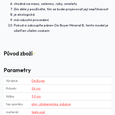
vho
dná na maso, zeleninu, ryby, omelety
čím déle ji používáte, tím se bude projevovat její nepřilnavost
je ekologická
má robustní provedení
Pokud si zakoupíte pánev De Buyer Mineral B, tento model je
ošetřen včelím voskem
Původ zboží
Parametry
Výrobce
De Buyer
Průměr
24 cm
Výška
3,9 cm
typ sporáku
plyn, sklokeramika, indukce
materiál
šedá ocel