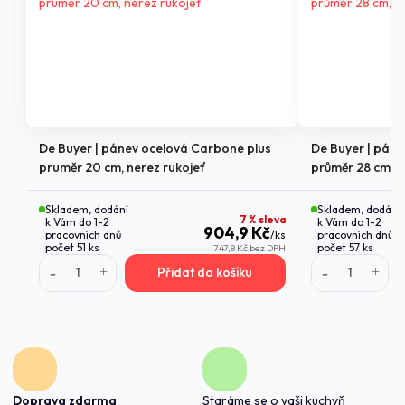
De Buyer | pánev ocelová Carbone plus
De Buyer | pán
pruměr 20 cm, nerez rukojeť
průměr 28 cm, n
Skladem, dodání
Skladem, dodání
7 % sleva
k Vám do 1-2
k Vám do 1-2
904,9 Kč
pracovních dnů
/
ks
pracovních dnů
počet 51 ks
počet 57 ks
747,8 Kč
bez DPH
Přidat do košíku
Doprava zdarma
Staráme se o vaši kuchyň