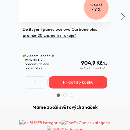
973,0 Kč
- 7 %
De Buyer | pánev ocelová Carbone plus
pruměr 20 cm, nerez rukojeť
De Buye
průměr 
Skladem, dodání k
Skladem
Vám do 1-2
Vám do
904,9 Kč
/
ks
pracovních dnů
pracovn
počet 51 ks
747,8 Kč
bez DPH
počet 5
Přidat do košíku
Máme zboží světových značek