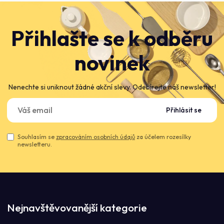
Přihlašte se k odběru
novinek
Nenechte si uniknout žádné akční slevy. Odebírejte náš newsletter!
Přihlásit se
Souhlasím se
zpracováním osobních údajů
za účelem rozesílky
newsletteru.
Nejnavštěvovanější kategorie