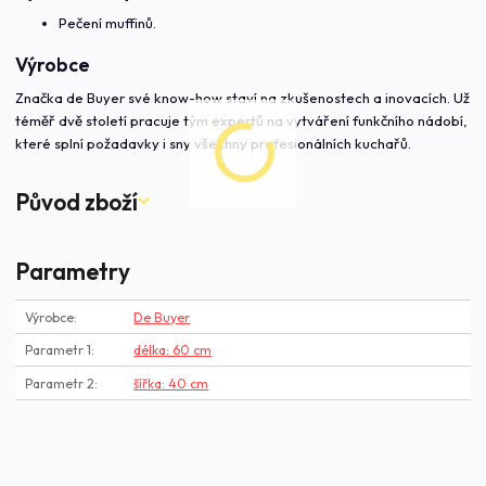
Pečení muffinů.
Výrobce
Značka de Buyer své know-how staví na zkušenostech a inovacích. Už
téměř dvě století pracuje tým expertů na vytváření funkčního nádobí,
které splní požadavky i sny všechny profesionálních kuchařů.
Původ zboží
Parametry
Výrobce
De Buyer
Parametr 1
délka: 60 cm
Parametr 2
šířka: 40 cm