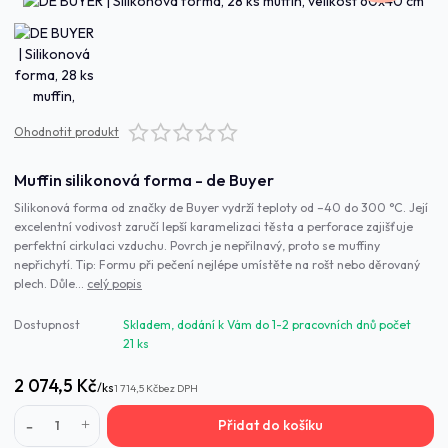
Ohodnotit produkt
Muffin silikonová forma - de Buyer
Silikonová forma od značky de Buyer vydrží teploty od –40 do 300 °C. Její
excelentní vodivost zaručí lepší karamelizaci těsta a perforace zajišťuje
perfektní cirkulaci vzduchu. Povrch je nepřilnavý, proto se muffiny
nepřichytí. Tip: Formu při pečení nejlépe umístěte na rošt nebo děrovaný
plech. Důle...
celý popis
Dostupnost
Skladem, dodání k Vám do 1-2 pracovních dnů počet
21 ks
2 074,5 Kč
/
ks
1 714,5 Kč
bez DPH
Přidat do košíku