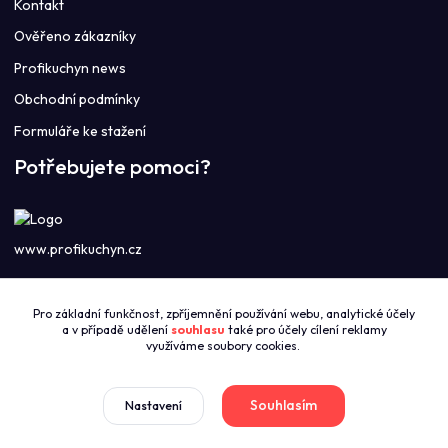
Kontakt
Ověřeno zákazníky
Profikuchyn news
Obchodní podmínky
Formuláře ke stažení
Potřebujete pomoci?
www.profikuchyn.cz
Call centrum PROFIKUCHYN
Pro základní funkčnost, zpříjemnění používání webu, analytické účely
+420774421626
a v případě udělení
souhlasu
také pro účely cílení reklamy
(Po-Pá 8:00-16:00)
využíváme soubory cookies.
sales@profikuchyn.cz
Souhlasím
Nastavení