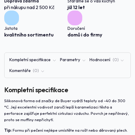
Doprava zdarma
Staráme se o vaši kuchyň
při nákupu nad 2 500 Kč
již 12 let
Jistota
Doručení
kvalitního sortimentu
domů i do firmy
Kompletní specifikace
Parametry
Hodnocení
0
Komentáře
0
Kompletní specifikace
Silikonová forma od značky de Buyer vydrží teploty od –40 do 300
°C. Její excelentní vodivost zaručí lepší karamelizaci těsta a
perforace zajišťuje perfektní cirkulaci vzduchu. Povrch je nepřilnavý,
proto se muffiny nepřichytí.
Tip:
Formu při pečení nejlépe umístěte na rošt nebo děrovaný plech.