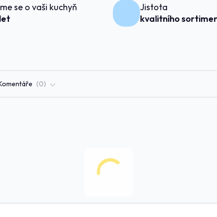
me se o vaši kuchyň
Jistota
 let
kvalitního sortime
Komentáře
0