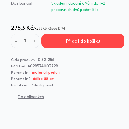
Dostupnost
Skladem, dodání k Vám do 1-2
pracovních dnů počet 5 ks
275,3 Kč
/
ks
227,5 Kč
bez DPH
Přidat do košíku
Číslo produktu:
S-52-256
EAN kód:
4028574003728
Parametr 1:
materiál: perlon
Parametr 2:
délka: 55 cm
Hlídat cenu / dostupnost