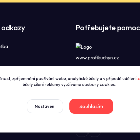
 odkazy
Potřebujete pomoc
atba
www.profikuchyn.cz
Call centrum P
čnost, zpříjemnění používání webu, analytické účely a v případě udělení
s
zníky
+420774421626
účely cílení reklamy využíváme soubory cookies.
(Po-Pá 8:00-16:00)
news
dmínky
Souhlasím
Nastavení
sales@profikuchyn.cz
stažení