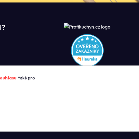
i?
ROFIKUCHYN
ouhlasu
také pro