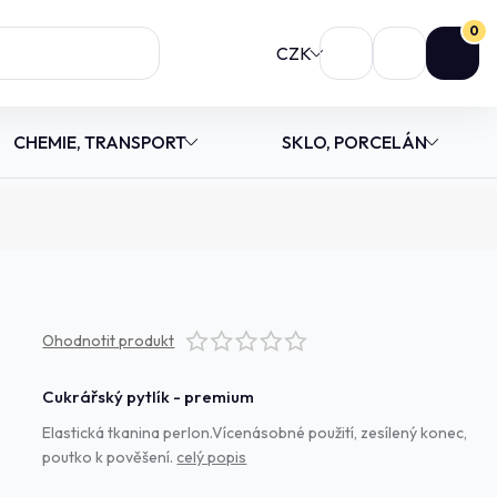
0
CZK
CHEMIE, TRANSPORT
SKLO, PORCELÁN
Ohodnotit produkt
Cukrářský pytlík - premium
Elastická tkanina perlon.Vícenásobné použití, zesílený konec,
poutko k pověšení.
celý popis