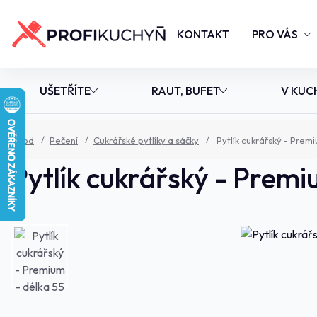
KONTAKT
PRO VÁS
UŠETŘÍTE
RAUT, BUFET
V KUC
Úvod
Pečení
Cukrářské pytlíky a sáčky
Pytlík cukrářský - Prem
Pytlík cukrářský - Premi