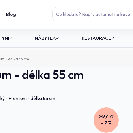
Blog
HYNI
NÁBYTEK
RESTAURACE
ium - délka 55 cm
um - délka 55 cm
296,0 Kč
- 7 %