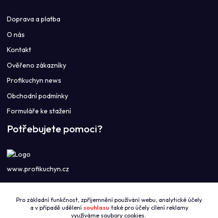
Doprava a platba
O nás
Kontakt
Ověřeno zákazníky
Profikuchyn news
Obchodní podmínky
Formuláře ke stažení
Potřebujete pomoci?
www.profikuchyn.cz
Call centrum PROFIKUCHYN
Pro základní funkčnost, zpříjemnění používání webu, analytické účely
+420774421626
a v případě udělení
souhlasu
také pro účely cílení reklamy
(Po-Pá 8:00-16:00)
využíváme soubory cookies.