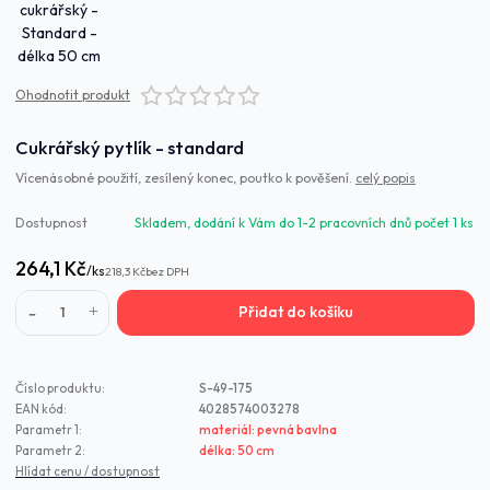
Ohodnotit produkt
Cukrářský pytlík - standard
Vícenásobné použití, zesílený konec, poutko k pověšení.
celý popis
Dostupnost
Skladem, dodání k Vám do 1-2 pracovních dnů počet 1 ks
264,1 Kč
/
ks
218,3 Kč
bez DPH
Přidat do košíku
Číslo produktu:
S-49-175
EAN kód:
4028574003278
Parametr 1:
materiál: pevná bavlna
Parametr 2:
délka: 50 cm
Hlídat cenu / dostupnost