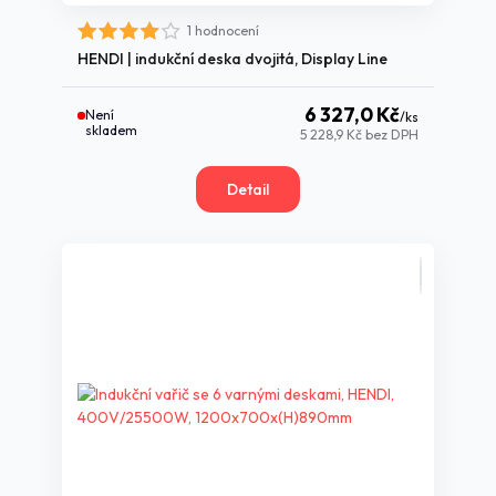
1 hodnocení
HENDI | indukční deska dvojitá, Display Line
6 327,0 Kč
Není
/
ks
skladem
5 228,9 Kč
bez DPH
Detail