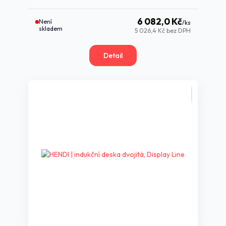
6 082,0 Kč
Není
/
ks
skladem
5 026,4 Kč
bez DPH
Detail