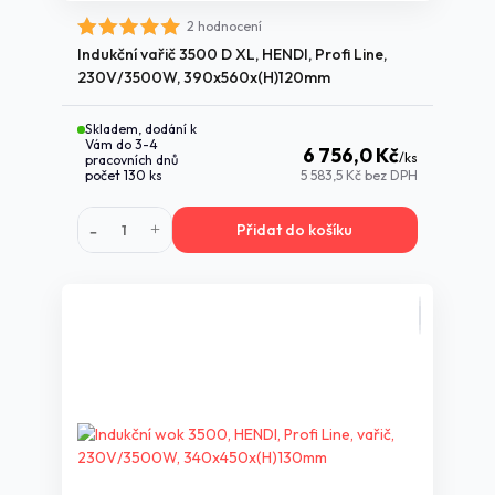
2 hodnocení
Indukční vařič 3500 D XL, HENDI, Profi Line,
230V/3500W, 390x560x(H)120mm
Skladem, dodání k
Vám do 3-4
6 756,0 Kč
/
ks
pracovních dnů
počet 130 ks
5 583,5 Kč
bez DPH
Přidat do košíku