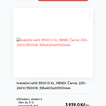
Indukční vařič 3500 D XL, HENDI, Černá, 220-
240V/3500W, 355x400x(H)100mm
Skladem, dodání k
Vám do 3-4
3 939,0 Kč
/
ks
pracovních dnů