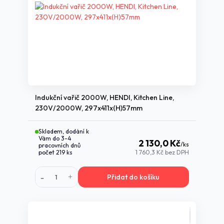
Indukční vařič 2000W, HENDI, Kitchen Line,
230V/2000W, 297x411x(H)57mm
Skladem, dodání k
Vám do 3-4
2 130,0 Kč
/
ks
pracovních dnů
počet 219 ks
1 760,3 Kč
bez DPH
Přidat do košíku