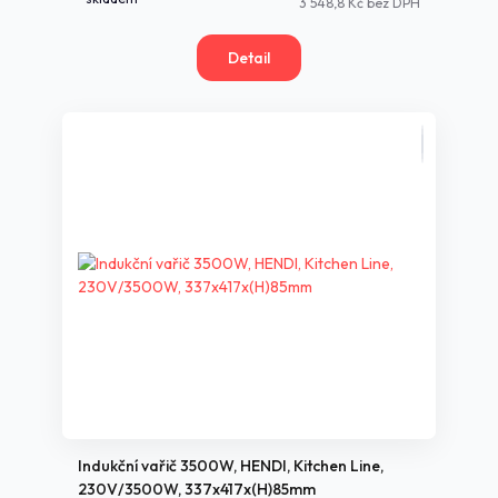
3 548,8 Kč
bez DPH
Detail
Indukční vařič 3500W, HENDI, Kitchen Line,
230V/3500W, 337x417x(H)85mm