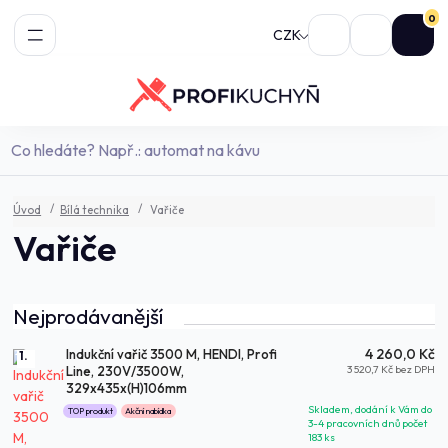
0
CZK
Úvod
Bílá technika
Vařiče
Vařiče
Nejprodávanější
4 260,0 Kč
Indukční vařič 3500 M, HENDI, Profi
1.
3 520,7 Kč bez DPH
Line, 230V/3500W,
329x435x(H)106mm
Skladem, dodání k Vám do
TOP produkt
Akční nabídka
3-4 pracovních dnů počet
183 ks