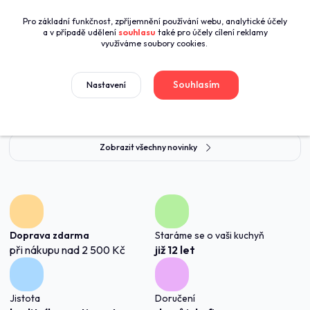
Call centrum PROFIKUCHYN
Pro základní funkčnost, zpříjemnění používání webu, analytické účely
+420774421626
a v případě udělení
souhlasu
také pro účely cílení reklamy
(Po-Pá 8:00-16:00)
využíváme soubory cookies.
sales@profikuchyn.cz
Souhlasím
Nastavení
Novinky
Zobrazit všechny novinky
Doprava zdarma
Staráme se o vaši kuchyň
při nákupu nad 2 500 Kč
již 12 let
Jistota
Doručení