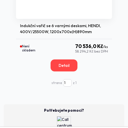
Indukční vařič se 6 varnými deskami, HENDI,
400V/25500W, 1200x700x(H)890mm
70 536,0 Kč
Není
/
ks
skladem
58 294,2 Kč
bez DPH
Detail
strana
z 1
Potřebujete pomoci?