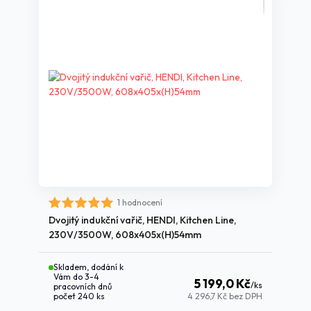
1 hodnocení
Dvojitý indukční vařič, HENDI, Kitchen Line,
230V/3500W, 608x405x(H)54mm
Skladem, dodání k
Vám do 3-4
5 199,0 Kč
/
ks
pracovních dnů
počet 240 ks
4 296,7 Kč
bez DPH