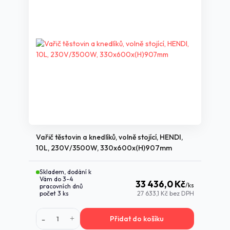
Vařič těstovin a knedlíků, volně stojící, HENDI,
10L, 230V/3500W, 330x600x(H)907mm
Skladem, dodání k
Vám do 3-4
33 436,0 Kč
/
ks
pracovních dnů
počet 3 ks
27 633,1 Kč
bez DPH
Přidat do košíku