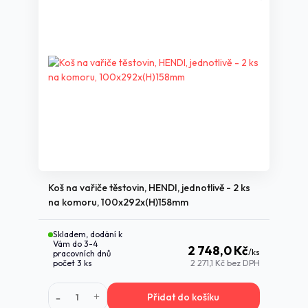
Koš na vařiče těstovin, HENDI, jednotlivě - 2 ks
na komoru, 100x292x(H)158mm
Skladem, dodání k
Vám do 3-4
2 748,0 Kč
/
ks
pracovních dnů
počet 3 ks
2 271,1 Kč
bez DPH
Přidat do košíku