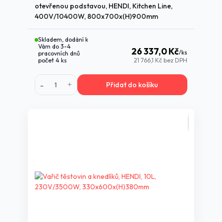
otevřenou podstavou, HENDI, Kitchen Line,
400V/10400W, 800x700x(H)900mm
Skladem, dodání k
Vám do 3-4
26 337,0 Kč
/
ks
pracovních dnů
počet 4 ks
21 766,1 Kč
bez DPH
Přidat do košíku