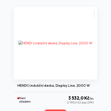
HENDI | indukční deska, Display Line, 2000 W
3 532,0 Kč
Není
/
ks
skladem
2 919,0 Kč
bez DPH