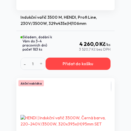
Indukční vařič 3500 M, HENDI, Profi Line,
230V/3500W, 329x435x(H)106mm
Skladem, dodání k
Vám do 3-4
4 260,0 Kč
/
ks
pracovních dnů
počet 183 ks
3 520,7 Kč
bez DPH
Přidat do košíku
Akční nabídka