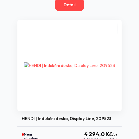
Detail
HENDI | Indukční deska, Display Line, 209523
4 294,0 Kč
Není
/
ks
skladem