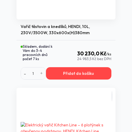
Vařič těstovin a knedlíků, HENDI, 10L,
230V/3500W, 330x600x(H)380mm
Skladem, dodání k
Vám do 3-4
30 230,0 Kč
/
ks
pracovních dnů
počet 7 ks
24 983,5 Kč
bez DPH
Přidat do košíku