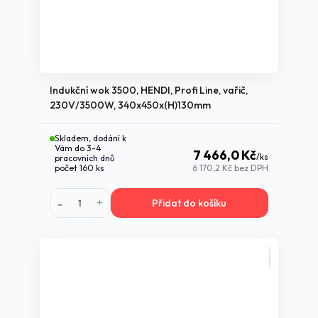
Indukční wok 3500, HENDI, Profi Line, vařič,
230V/3500W, 340x450x(H)130mm
Skladem, dodání k
Vám do 3-4
7 466,0 Kč
/
ks
pracovních dnů
počet 160 ks
6 170,2 Kč
bez DPH
Přidat do košíku