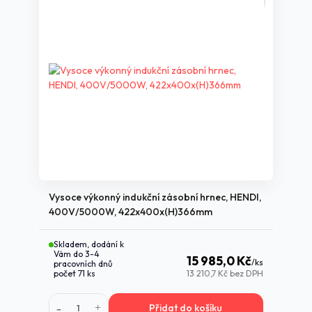
Vysoce výkonný indukční zásobní hrnec, HENDI,
400V/5000W, 422x400x(H)366mm
Skladem, dodání k
Vám do 3-4
15 985,0 Kč
/
ks
pracovních dnů
počet 71 ks
13 210,7 Kč
bez DPH
Přidat do košíku