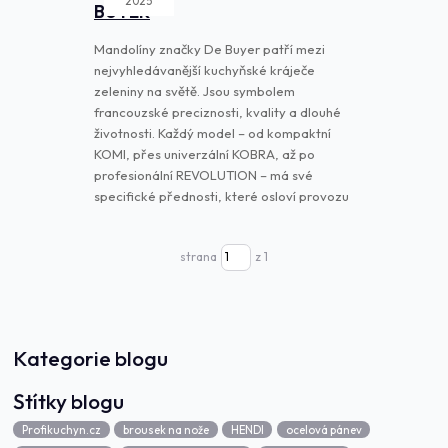
2025
BUYER
Mandolíny značky De Buyer patří mezi
nejvyhledávanější kuchyňské kráječe
zeleniny na světě. Jsou symbolem
francouzské preciznosti, kvality a dlouhé
životnosti. Každý model – od kompaktní
KOMI, přes univerzální KOBRA, až po
profesionální REVOLUTION – má své
specifické přednosti, které osloví provozu
strana
z 1
Kategorie blogu
Štítky blogu
Profikuchyn.cz
brousek na nože
HENDI
ocelová pánev