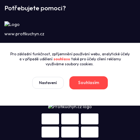
Potřebujete pomoci?
www.profikuchyn.cz
Call centrum PROFIKUCHYN
Pro základní funkčnost, zpříjemnění používání webu, analytické účely
+420774421626
a v případě udělení
souhlasu
také pro účely cílení reklamy
(Po-Pá 8:00-16:00)
využíváme soubory cookies.
sales@profikuchyn.cz
Souhlasím
Nastavení