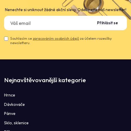
Nenechte si uniknout žádné akční slevy. Odebírejte náš newsletter!
Přihlásit se
Souhlasím se
zpracováním osobních údajů
za účelem rozesílky
newsletteru.
Nejnavštěvovanější kategorie
Hrnce
Dávkovače
Pánve
Sklo, sklenice