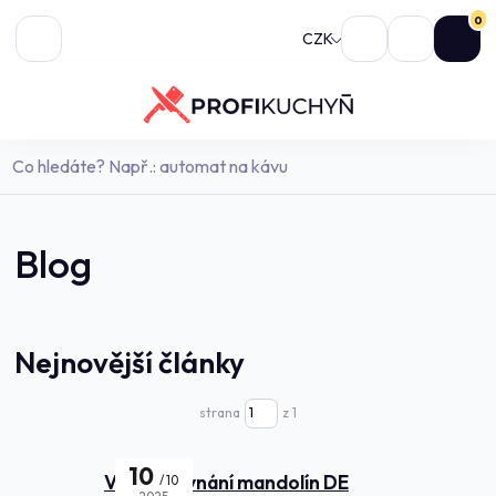
0
CZK
Blog
Nejnovější články
strana
z 1
10
Velké srovnání mandolín DE
10