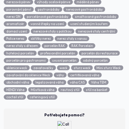
nerezová pánev
výhody ocelové pánve
měděná pánev
porovnání pánví
gastronádoby
nerezové gastronádoby
nerez GN
porcelánové gastronádoby
smaltované gastronádoby
aromatizér
vonné štepky na uzení
uzení studeným kouřem
domací uzení
nerezové stoly s poličkou
nerezové stoly centrální
Police nerez
skříňky nerez
nerez stoly s vanou
nerez stoly s dřezem
porcelán RAK
RAK Porcelain
hotelový porcelán
profesionální porcelán
porcelán do restaurace
porcelán pro gastronomii
uxusní porcelán
odolný porcelán
sklenice weck
zavařovačky
weck
sturz weck
Mini sturz Weck
zavařování do sklenice Weck
váhy
certifikovaná váha
obchodní váha
legalizovaná váha
váha CAS
Váha TEM
HENDI Váha
Můstková váha
rautový stůl
stůl na banket
coctail stůl
cateringový stůl
Potřebujete pomoci?