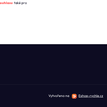
ouhlasu
také pro
Vytvořeno na
Eshop-rychle.cz