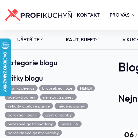
KONTAKT
PRO VÁS
UŠETŘÍTE
RAUT, BUFET
V KUC
Kategorie blogu
Blo
Štítky blogu
Profikuchyn.cz
brousek na nože
HENDI
Nejn
ocelová pánev
nerezová pánev
výhody ocelové pánve
měděná pánev
porovnání pánví
gastronádoby
nerezové gastronádoby
nerez GN
06
porcelánové gastronádoby