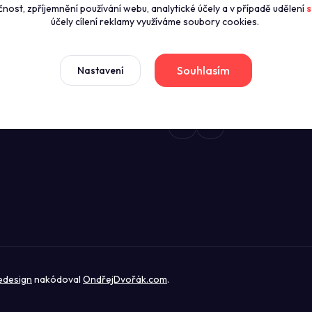
čnost, zpříjemnění používání webu, analytické účely a v případě udělení
s
zníky
+420774421626
účely cílení reklamy využíváme soubory cookies.
(Po-Pá 8:00-16:00)
news
dmínky
Souhlasím
Nastavení
sales@profikuchyn.cz
stažení
edesign
nakódoval
OndřejDvořák.com
.