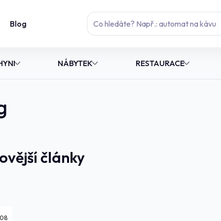
Blog
HYNI
NÁBYTEK
RESTAURACE
g
ovější články
08