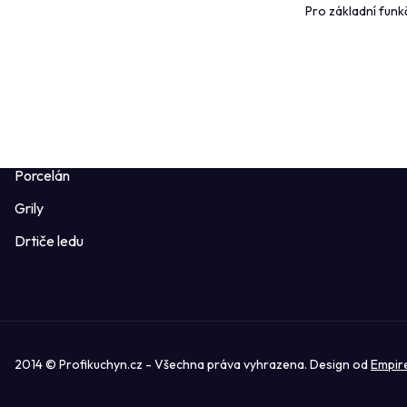
Pro základní funk
Pánve
Ověřeno záka
Sklo, sklenice
Profikuchyn 
Příbory
Obchodní po
Potřeby pro pizzu
Formuláře ke 
Mlýnky a kořenky
Porcelán
Grily
Drtiče ledu
2014 © Profikuchyn.cz - Všechna práva vyhrazena. Design od
Empir