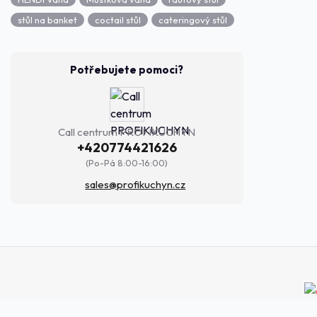
stůl na banket
coctail stůl
cateringový stůl
Potřebujete pomoci?
Call centrum PROFIKUCHYN
+420774421626
(Po-Pá 8:00-16:00)
sales@profikuchyn.cz