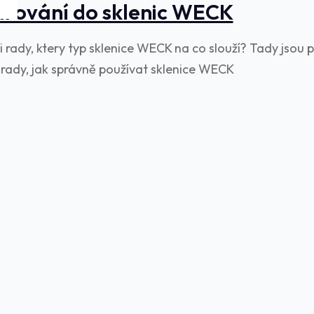
řování do sklenic WECK
i rady, ktery typ sklenice WECK na co slouží? Tady jsou 
 rady, jak správně používat sklenice WECK