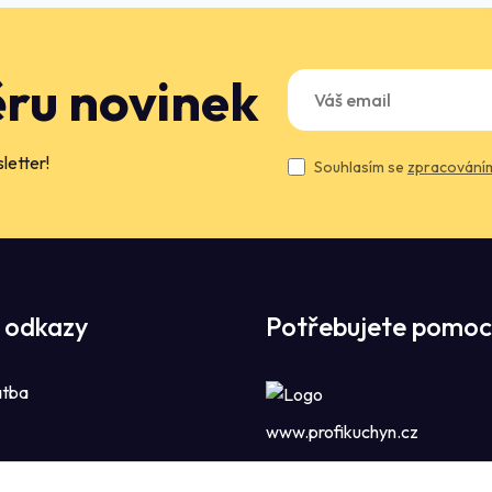
ěru novinek
letter!
Souhlasím se
zpracováním
 odkazy
Potřebujete pomoc
atba
www.profikuchyn.cz
Call centrum P