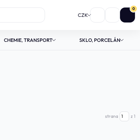
0
CZK
CHEMIE, TRANSPORT
SKLO, PORCELÁN
strana
z 1