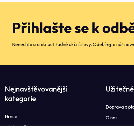
Přihlašte se k odb
Nenechte si uniknout žádné akční slevy. Odebírejte náš news
Nejnavštěvovanější
Užitečné
kategorie
Doprava a pl
Hrnce
O nás
Dávkovače
Kontakt