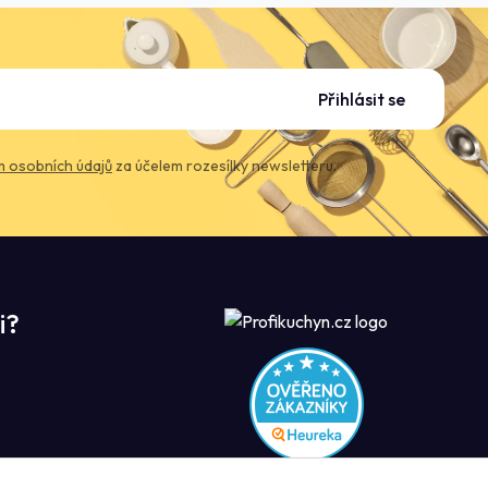
Přihlásit se
 osobních údajů
za účelem rozesílky newsletteru.
i?
ROFIKUCHYN