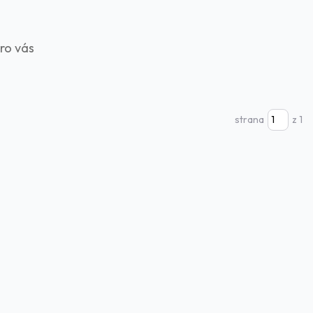
pro vás
strana
z 1