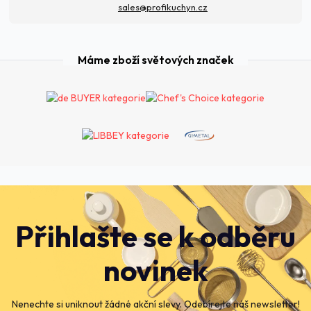
sales@profikuchyn.cz
Máme zboží světových značek
Přihlašte se k odběru
novinek
Nenechte si uniknout žádné akční slevy. Odebírejte náš newsletter!