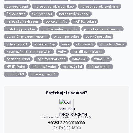
domací uzení
nerezové stoly s poličkou
nerezové stoly centrální
Police nerez
skříňky nerez
nerez stoly s vanou
nerez stoly s dřezem
porcelán RAK
RAK Porcelain
hotelový porcelán
profesionální porcelán
porcelán do restaurace
porcelán pro gastronomii
uxusní porcelán
odolný porcelán
sklenice weck
zavařovačky
weck
sturz weck
Mini sturz Weck
zavařování do sklenice Weck
váhy
certifikovaná váha
obchodní váha
legalizovaná váha
váha CAS
Váha TEM
HENDI Váha
Můstková váha
rautový stůl
stůl na banket
coctail stůl
cateringový stůl
Potřebujete pomoci?
Call centrum PROFIKUCHYN
+420774421626
(Po-Pá 8:00-16:00)