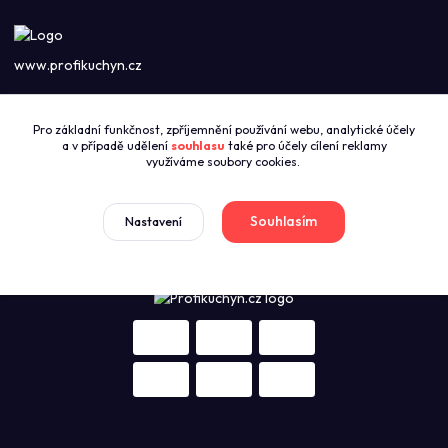
www.profikuchyn.cz
Call centrum PROFIKUCHYN
Pro základní funkčnost, zpříjemnění používání webu, analytické účely
+420774421626
a v případě udělení
souhlasu
také pro účely cílení reklamy
(Po-Pá 8:00-16:00)
využíváme soubory cookies.
sales@profikuchyn.cz
Souhlasím
Nastavení