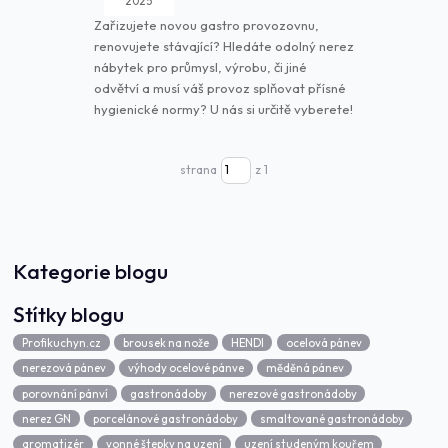
2025
Zařizujete novou gastro provozovnu,
renovujete stávající? Hledáte odolný nerez
nábytek pro průmysl, výrobu, či jiné
odvětví a musí váš provoz splňovat přísné
hygienické normy? U nás si určitě vyberete!
strana
z 1
Kategorie blogu
Štítky blogu
Profikuchyn.cz
brousek na nože
HENDI
ocelová pánev
nerezová pánev
výhody ocelové pánve
měděná pánev
porovnání pánví
gastronádoby
nerezové gastronádoby
nerez GN
porcelánové gastronádoby
smaltované gastronádoby
aromatizér
vonné štepky na uzení
uzení studeným kouřem