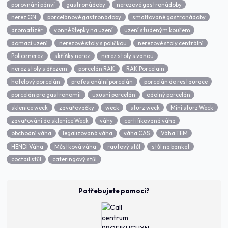
porovnání pánví
gastronádoby
nerezové gastronádoby
nerez GN
porcelánové gastronádoby
smaltované gastronádoby
aromatizér
vonné štepky na uzení
uzení studeným kouřem
domací uzení
nerezové stoly s poličkou
nerezové stoly centrální
Police nerez
skříňky nerez
nerez stoly s vanou
nerez stoly s dřezem
porcelán RAK
RAK Porcelain
hotelový porcelán
profesionální porcelán
porcelán do restaurace
porcelán pro gastronomii
uxusní porcelán
odolný porcelán
sklenice weck
zavařovačky
weck
sturz weck
Mini sturz Weck
zavařování do sklenice Weck
váhy
certifikovaná váha
obchodní váha
legalizovaná váha
váha CAS
Váha TEM
HENDI Váha
Můstková váha
rautový stůl
stůl na banket
coctail stůl
cateringový stůl
Potřebujete pomoci?