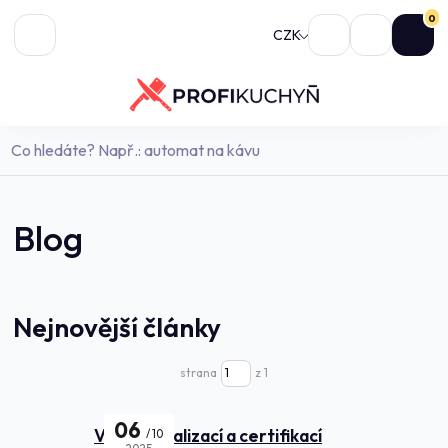
0
CZK
Blog
Nejnovější články
strana
z 1
06
Váhy s legalizací a certifikací
10