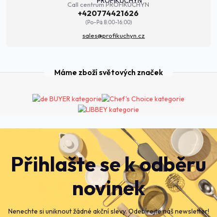
Call centrum PROFIKUCHYN
+420774421626
(Po-Pá 8:00-16:00)
sales@profikuchyn.cz
Máme zboží světových značek
Přihlašte se k odběru
novinek
Nenechte si uniknout žádné akční slevy. Odebírejte náš newsletter!