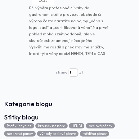
2025
Při výběru profesionální váhy do
gastronomického provozu, obchodu či
výroby často narazíte na pojmy „váha s
legalizací“ a „certifikovaná váha“.Na první
pohled mohou znít podobně, ale ve
skutečnosti znamenají něco jiného.
Vysvětlíme rozdíl a představíme značky,
které tyto váhy nabízí HENDI, TEM a CAS
strana
z 1
Kategorie blogu
Štítky blogu
Profikuchyn.cz
brousek na nože
HENDI
ocelová pánev
nerezová pánev
výhody ocelové pánve
měděná pánev