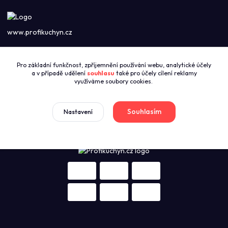
www.profikuchyn.cz
Call centrum PROFIKUCHYN
Pro základní funkčnost, zpříjemnění používání webu, analytické účely
+420774421626
a v případě udělení
souhlasu
také pro účely cílení reklamy
(Po-Pá 8:00-16:00)
využíváme soubory cookies.
sales@profikuchyn.cz
Souhlasím
Nastavení