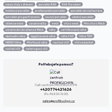
nerez stoly s dřezem
porcelán RAK
RAK Porcelain
hotelový porcelán
profesionální porcelán
porcelán do restaurace
porcelán pro gastronomii
uxusní porcelán
odolný porcelán
sklenice weck
zavařovačky
weck
sturz weck
Mini sturz Weck
zavařování do sklenice Weck
váhy
certifikovaná váha
obchodní váha
legalizovaná váha
váha CAS
Váha TEM
HENDI Váha
Můstková váha
rautový stůl
stůl na banket
coctail stůl
cateringový stůl
Potřebujete pomoci?
Call centrum PROFIKUCHYN
+420774421626
(Po-Pá 8:00-16:00)
sales@profikuchyn.cz