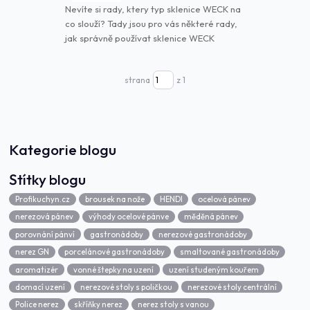
Nevíte si rady, ktery typ sklenice WECK na
co slouží? Tady jsou pro vás některé rady,
jak správně používat sklenice WECK
strana
z 1
Kategorie blogu
Štítky blogu
Profikuchyn.cz
brousek na nože
HENDI
ocelová pánev
nerezová pánev
výhody ocelové pánve
měděná pánev
porovnání pánví
gastronádoby
nerezové gastronádoby
nerez GN
porcelánové gastronádoby
smaltované gastronádoby
aromatizér
vonné štepky na uzení
uzení studeným kouřem
domací uzení
nerezové stoly s poličkou
nerezové stoly centrální
Police nerez
skříňky nerez
nerez stoly s vanou