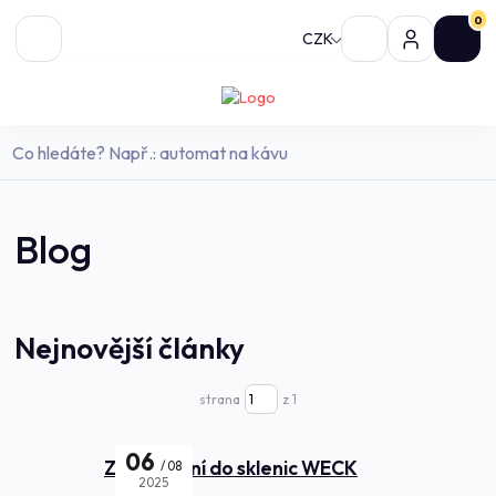
0
CZK
Blog
Nejnovější články
strana
z 1
06
Zavařování do sklenic WECK
08
2025