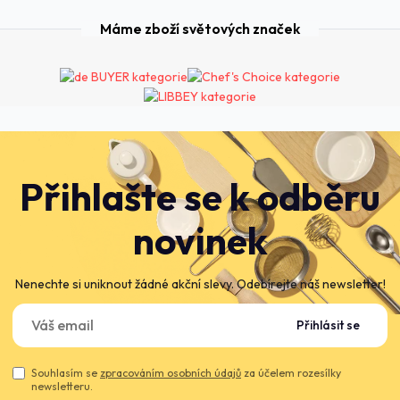
Máme zboží světových značek
Přihlašte se k odběru
novinek
Nenechte si uniknout žádné akční slevy. Odebírejte náš newsletter!
Přihlásit se
Souhlasím se
zpracováním osobních údajů
za účelem rozesílky
newsletteru.