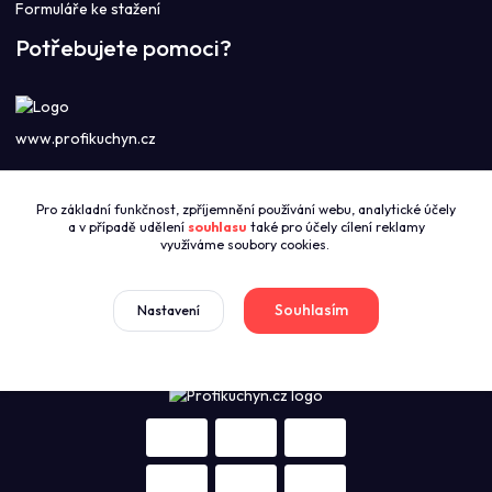
Formuláře ke stažení
Potřebujete pomoci?
www.profikuchyn.cz
Call centrum PROFIKUCHYN
Pro základní funkčnost, zpříjemnění používání webu, analytické účely
+420774421626
a v případě udělení
souhlasu
také pro účely cílení reklamy
(Po-Pá 8:00-16:00)
využíváme soubory cookies.
sales@profikuchyn.cz
Souhlasím
Nastavení