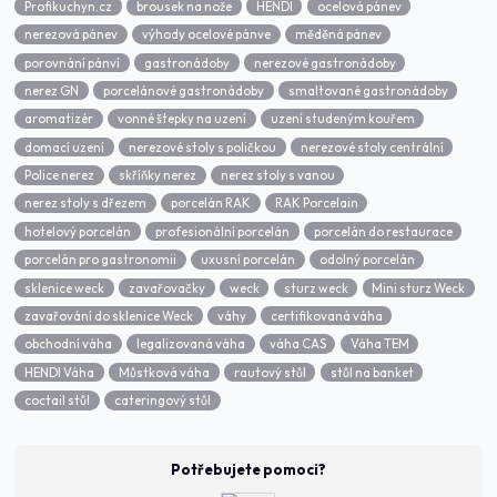
Profikuchyn.cz
brousek na nože
HENDI
ocelová pánev
nerezová pánev
výhody ocelové pánve
měděná pánev
porovnání pánví
gastronádoby
nerezové gastronádoby
nerez GN
porcelánové gastronádoby
smaltované gastronádoby
aromatizér
vonné štepky na uzení
uzení studeným kouřem
domací uzení
nerezové stoly s poličkou
nerezové stoly centrální
Police nerez
skříňky nerez
nerez stoly s vanou
nerez stoly s dřezem
porcelán RAK
RAK Porcelain
hotelový porcelán
profesionální porcelán
porcelán do restaurace
porcelán pro gastronomii
uxusní porcelán
odolný porcelán
sklenice weck
zavařovačky
weck
sturz weck
Mini sturz Weck
zavařování do sklenice Weck
váhy
certifikovaná váha
obchodní váha
legalizovaná váha
váha CAS
Váha TEM
HENDI Váha
Můstková váha
rautový stůl
stůl na banket
coctail stůl
cateringový stůl
Potřebujete pomoci?