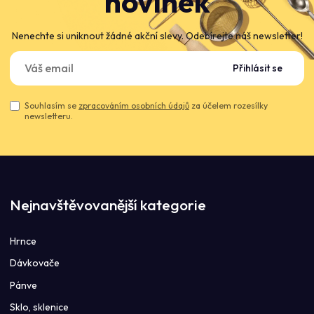
novinek
Nenechte si uniknout žádné akční slevy. Odebírejte náš newsletter!
Přihlásit se
Souhlasím se
zpracováním osobních údajů
za účelem rozesílky
newsletteru.
Nejnavštěvovanější kategorie
Hrnce
Dávkovače
Pánve
Sklo, sklenice