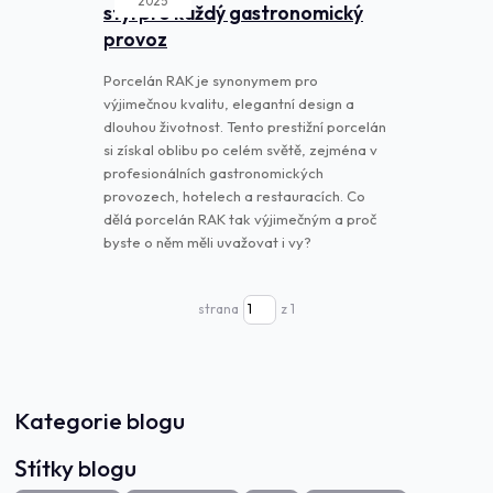
2025
styl pro každý gastronomický
provoz
Porcelán RAK je synonymem pro
výjimečnou kvalitu, elegantní design a
dlouhou životnost. Tento prestižní porcelán
si získal oblibu po celém světě, zejména v
profesionálních gastronomických
provozech, hotelech a restauracích. Co
dělá porcelán RAK tak výjimečným a proč
byste o něm měli uvažovat i vy?
strana
z 1
Kategorie blogu
Štítky blogu