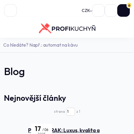
0
CZK
Blog
Nejnovější články
strana
z 1
17
Porcelán RAK: Luxus, kvalita a
06