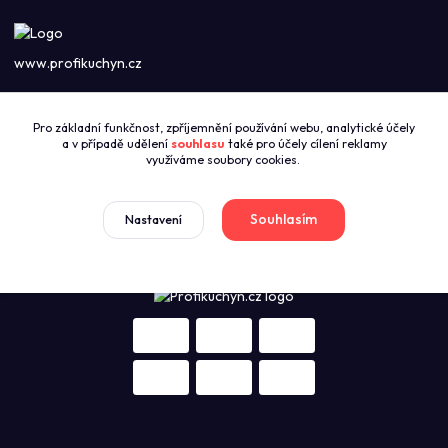
www.profikuchyn.cz
Call centrum PROFIKUCHYN
Pro základní funkčnost, zpříjemnění používání webu, analytické účely
+420774421626
a v případě udělení
souhlasu
také pro účely cílení reklamy
(Po-Pá 8:00-16:00)
využíváme soubory cookies.
sales@profikuchyn.cz
Souhlasím
Nastavení