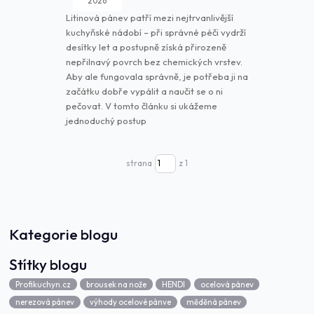
2026
Litinová pánev patří mezi nejtrvanlivější
kuchyňské nádobí – při správné péči vydrží
desítky let a postupně získá přirozeně
nepřilnavý povrch bez chemických vrstev.
Aby ale fungovala správně, je potřeba ji na
začátku dobře vypálit a naučit se o ni
pečovat. V tomto článku si ukážeme
jednoduchý postup
strana
z 1
Kategorie blogu
Štítky blogu
Profikuchyn.cz
brousek na nože
HENDI
ocelová pánev
nerezová pánev
výhody ocelové pánve
měděná pánev