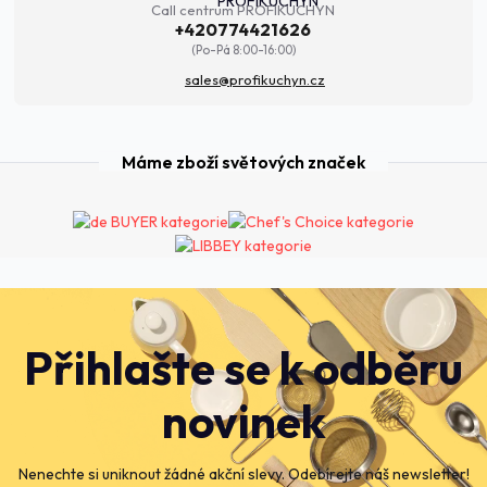
Call centrum PROFIKUCHYN
+420774421626
(Po-Pá 8:00-16:00)
sales@profikuchyn.cz
Máme zboží světových značek
Přihlašte se k odběru
novinek
Nenechte si uniknout žádné akční slevy. Odebírejte náš newsletter!