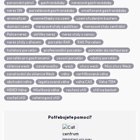
porovnání pánví
gastronádoby
nerezové gastronádoby
nerez GN
porcelánové gastronádoby
smaltované gastronádoby
aromatizér
vonné štepky na uzení
uzení studeným kouřem
domací uzení
nerezové stoly s poličkou
nerezové stoly centrální
Police nerez
skříňky nerez
nerez stoly s vanou
nerez stoly s dřezem
porcelán RAK
RAK Porcelain
hotelový porcelán
profesionální porcelán
porcelán do restaurace
porcelán pro gastronomii
uxusní porcelán
odolný porcelán
sklenice weck
zavařovačky
weck
sturz weck
Mini sturz Weck
zavařování do sklenice Weck
váhy
certifikovaná váha
obchodní váha
legalizovaná váha
váha CAS
Váha TEM
HENDI Váha
Můstková váha
rautový stůl
stůl na banket
coctail stůl
cateringový stůl
Potřebujete pomoci?