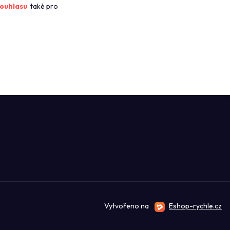
ouhlasu
také pro
Vytvořeno na
Eshop-rychle.cz