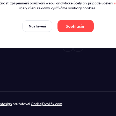
čnost, zpříjemnění používání webu, analytické účely a v případě udělení
s
zníky
+420774421626
účely cílení reklamy využíváme soubory cookies.
(Po-Pá 8:00-16:00)
news
dmínky
Souhlasím
Nastavení
sales@profikuchyn.cz
stažení
edesign
nakódoval
OndřejDvořák.com
.