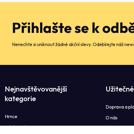
Přihlašte se k odb
Nenechte si uniknout žádné akční slevy. Odebírejte náš news
Nejnavštěvovanější
Užitečné
kategorie
Doprava a pl
Hrnce
O nás
Dávkovače
Kontakt