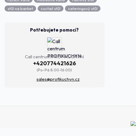
stůl na banket
coctail stůl
cateringový stůl
Potřebujete pomoci?
Call centrum PROFIKUCHYN
+420774421626
(Po-Pá 8:00-16:00)
sales@profikuchyn.cz