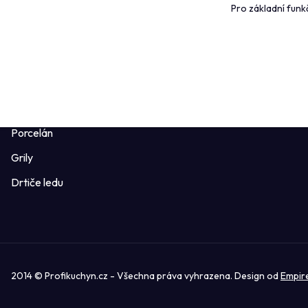
Pro základní funk
Pánve
Ověřeno záka
Sklo, sklenice
Profikuchyn 
Příbory
Obchodní po
Potřeby pro pizzu
Formuláře ke 
Mlýnky a kořenky
Porcelán
Grily
Drtiče ledu
2014 © Profikuchyn.cz - Všechna práva vyhrazena. Design od
Empir