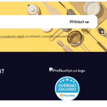
Přihlásit se
 osobních údajů
za účelem rozesílky newsletteru.
i?
ROFIKUCHYN