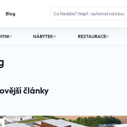
Blog
HYNI
NÁBYTEK
RESTAURACE
g
ovější články
11