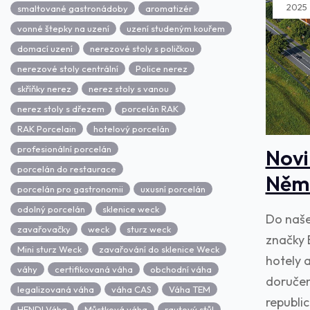
2025
smaltované gastronádoby
aromatizér
vonné štepky na uzení
uzení studeným kouřem
domací uzení
nerezové stoly s poličkou
nerezové stoly centrální
Police nerez
skříňky nerez
nerez stoly s vanou
nerez stoly s dřezem
porcelán RAK
RAK Porcelain
hotelový porcelán
profesionální porcelán
Novi
porcelán do restaurace
Něme
porcelán pro gastronomii
uxusní porcelán
odolný porcelán
sklenice weck
Do naše
zavařovačky
weck
sturz weck
značky 
Mini sturz Weck
zavařování do sklenice Weck
hotely 
váhy
certifikovaná váha
obchodní váha
doručen
legalizovaná váha
váha CAS
Váha TEM
republi
HENDI Váha
Můstková váha
rautový stůl