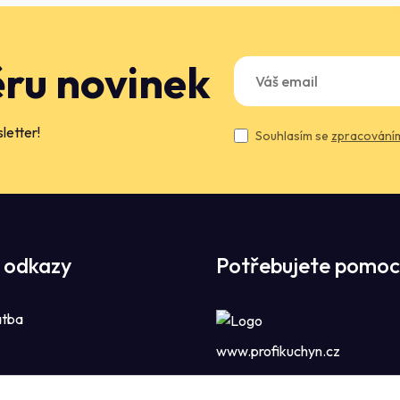
ěru novinek
letter!
Souhlasím se
zpracováním
 odkazy
Potřebujete pomoc
atba
www.profikuchyn.cz
Call centrum P