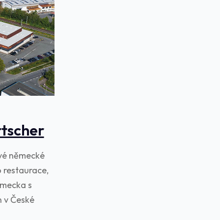
tscher
ové německé
 restaurace,
ěmecka s
n v České