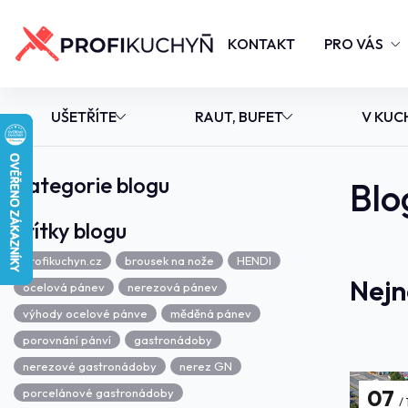
KONTAKT
PRO VÁS
UŠETŘÍTE
RAUT, BUFET
V KUC
Kategorie blogu
Blo
Štítky blogu
Profikuchyn.cz
brousek na nože
HENDI
Nejn
ocelová pánev
nerezová pánev
výhody ocelové pánve
měděná pánev
porovnání pánví
gastronádoby
nerezové gastronádoby
nerez GN
07
porcelánové gastronádoby