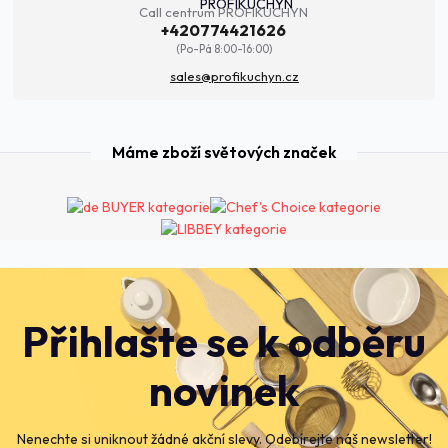
Call centrum PROFIKUCHYN
+420774421626
(Po-Pá 8:00-16:00)
sales@profikuchyn.cz
Máme zboží světových značek
Přihlašte se k odběru
novinek
Nenechte si uniknout žádné akční slevy. Odebírejte náš newsletter!