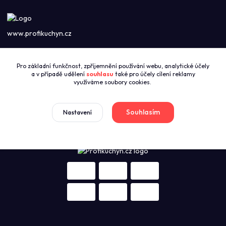
www.profikuchyn.cz
Call centrum PROFIKUCHYN
Pro základní funkčnost, zpříjemnění používání webu, analytické účely
+420774421626
a v případě udělení
souhlasu
také pro účely cílení reklamy
(Po-Pá 8:00-16:00)
využíváme soubory cookies.
sales@profikuchyn.cz
Souhlasím
Nastavení