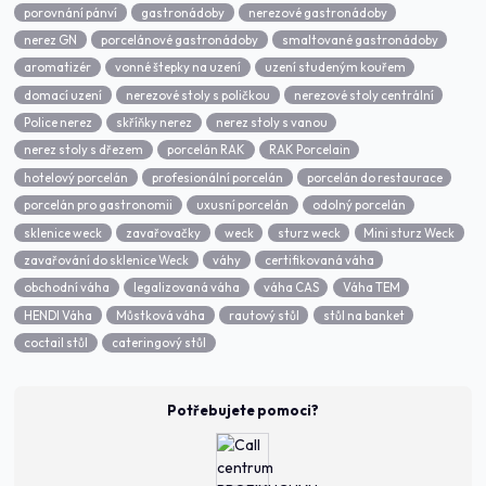
porovnání pánví
gastronádoby
nerezové gastronádoby
nerez GN
porcelánové gastronádoby
smaltované gastronádoby
aromatizér
vonné štepky na uzení
uzení studeným kouřem
domací uzení
nerezové stoly s poličkou
nerezové stoly centrální
Police nerez
skříňky nerez
nerez stoly s vanou
nerez stoly s dřezem
porcelán RAK
RAK Porcelain
hotelový porcelán
profesionální porcelán
porcelán do restaurace
porcelán pro gastronomii
uxusní porcelán
odolný porcelán
sklenice weck
zavařovačky
weck
sturz weck
Mini sturz Weck
zavařování do sklenice Weck
váhy
certifikovaná váha
obchodní váha
legalizovaná váha
váha CAS
Váha TEM
HENDI Váha
Můstková váha
rautový stůl
stůl na banket
coctail stůl
cateringový stůl
Potřebujete pomoci?