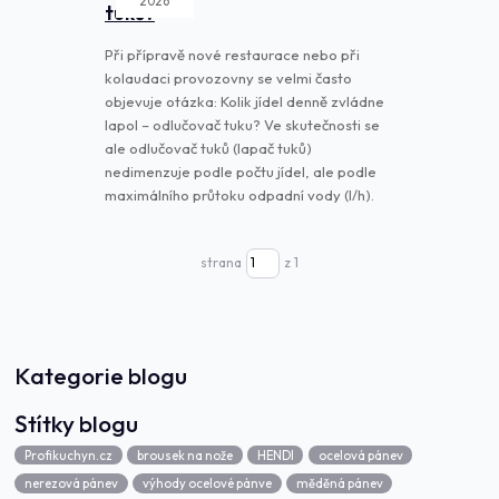
2026
tuků?
Při přípravě nové restaurace nebo při
kolaudaci provozovny se velmi často
objevuje otázka: Kolik jídel denně zvládne
lapol – odlučovač tuku? Ve skutečnosti se
ale odlučovač tuků (lapač tuků)
nedimenzuje podle počtu jídel, ale podle
maximálního průtoku odpadní vody (l/h).
strana
z 1
Kategorie blogu
Štítky blogu
Profikuchyn.cz
brousek na nože
HENDI
ocelová pánev
nerezová pánev
výhody ocelové pánve
měděná pánev