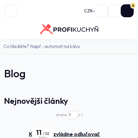
0
CZK
Blog
Nejnovější články
strana
z 1
11
Kolik jídel zvládne odlučovač
02