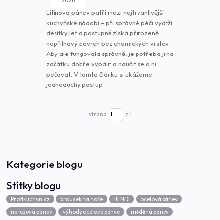
2026
Litinová pánev patří mezi nejtrvanlivější
kuchyňské nádobí – při správné péči vydrží
desítky let a postupně získá přirozeně
nepřilnavý povrch bez chemických vrstev.
Aby ale fungovala správně, je potřeba ji na
začátku dobře vypálit a naučit se o ni
pečovat. V tomto článku si ukážeme
jednoduchý postup
strana
z 1
Kategorie blogu
Štítky blogu
Profikuchyn.cz
brousek na nože
HENDI
ocelová pánev
nerezová pánev
výhody ocelové pánve
měděná pánev