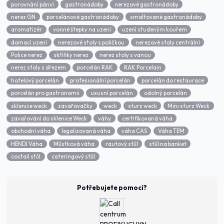
porovnání pánví
gastronádoby
nerezové gastronádoby
nerez GN
porcelánové gastronádoby
smaltované gastronádoby
aromatizér
vonné štepky na uzení
uzení studeným kouřem
domací uzení
nerezové stoly s poličkou
nerezové stoly centrální
Police nerez
skříňky nerez
nerez stoly s vanou
nerez stoly s dřezem
porcelán RAK
RAK Porcelain
hotelový porcelán
profesionální porcelán
porcelán do restaurace
porcelán pro gastronomii
uxusní porcelán
odolný porcelán
sklenice weck
zavařovačky
weck
sturz weck
Mini sturz Weck
zavařování do sklenice Weck
váhy
certifikovaná váha
obchodní váha
legalizovaná váha
váha CAS
Váha TEM
HENDI Váha
Můstková váha
rautový stůl
stůl na banket
coctail stůl
cateringový stůl
Potřebujete pomoci?