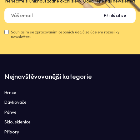
Nenechte si uniknout žádné akční slevy. Odebírejte náš newsletter!
Přihlásit se
Souhlasím se
zpracováním osobních údajů
za účelem rozesílky
newsletteru.
Nejnavštěvovanější kategorie
Hrnce
Dávkovače
Pánve
Sklo, sklenice
Příbory