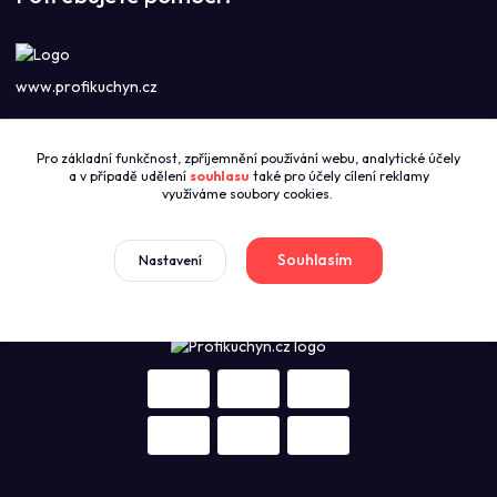
www.profikuchyn.cz
Call centrum PROFIKUCHYN
Pro základní funkčnost, zpříjemnění používání webu, analytické účely
+420774421626
a v případě udělení
souhlasu
také pro účely cílení reklamy
(Po-Pá 8:00-16:00)
využíváme soubory cookies.
sales@profikuchyn.cz
Souhlasím
Nastavení