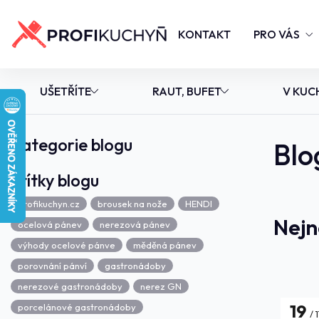
KONTAKT
PRO VÁS
UŠETŘÍTE
RAUT, BUFET
V KUC
Kategorie blogu
Blo
Štítky blogu
Profikuchyn.cz
brousek na nože
HENDI
Nejn
ocelová pánev
nerezová pánev
výhody ocelové pánve
měděná pánev
porovnání pánví
gastronádoby
nerezové gastronádoby
nerez GN
19
porcelánové gastronádoby
1