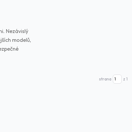
i. Nezávislý
jších modelů,
bezpečné
strana
z 1