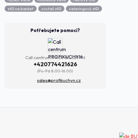
stůl na banket
coctail stůl
cateringový stůl
Potřebujete pomoci?
Call centrum PROFIKUCHYN
+420774421626
(Po-Pá 8:00-16:00)
sales@profikuchyn.cz