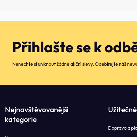
Přihlašte se k odb
Nenechte si uniknout žádné akční slevy. Odebírejte náš news
Nejnavštěvovanější
Užitečné
kategorie
Doprava a pl