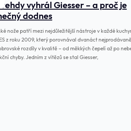
 tehdy vyhrál Giesser – a proč je
mečný dodnes
é nože patří mezi nejdůležitější nástroje v každé kuchyn
ES z roku 2009, který porovnával dvanáct nejprodávaně
obrovské rozdíly v kvalitě – od měkkých čepelí až po ne
ční chyby. Jedním z vítězů se stal Giesser,