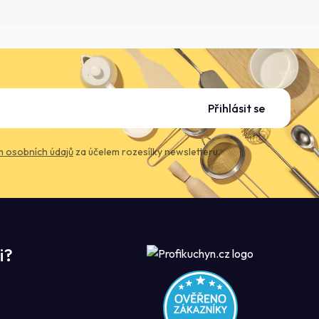
Přihlásit se
 osobních údajů
za účelem rozesílky newsletteru.
i?