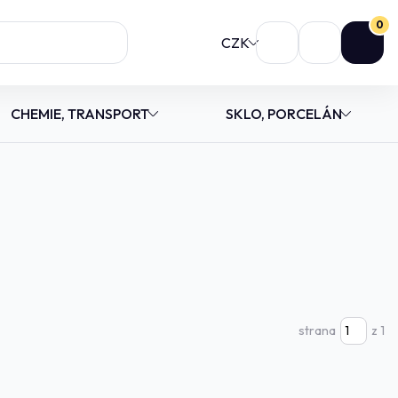
0
CZK
CHEMIE, TRANSPORT
SKLO, PORCELÁN
strana
z 1