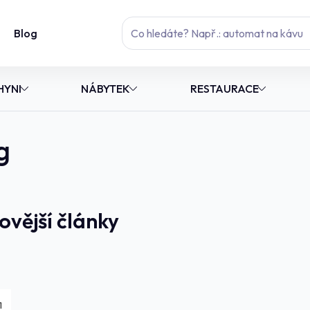
Blog
HYNI
NÁBYTEK
RESTAURACE
g
ovější články
1