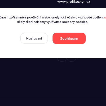
www.profikuchyn.cz
Call centrum P
čnost, zpříjemnění používání webu, analytické účely a v případě udělení
s
zníky
+420774421626
účely cílení reklamy využíváme soubory cookies.
(Po-Pá 8:00-16:00)
news
dmínky
Souhlasím
Nastavení
sales@profikuchyn.cz
stažení