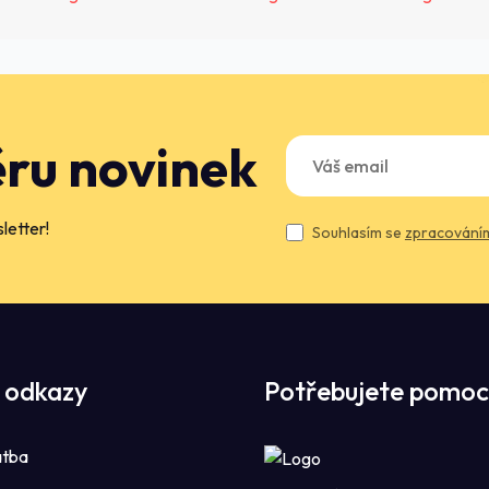
ěru novinek
letter!
Souhlasím se
zpracováním
 odkazy
Potřebujete pomoc
atba