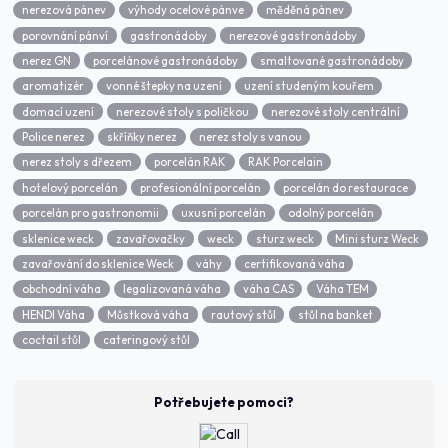
nerezová pánev
výhody ocelové pánve
měděná pánev
porovnání pánví
gastronádoby
nerezové gastronádoby
nerez GN
porcelánové gastronádoby
smaltované gastronádoby
aromatizér
vonné štepky na uzení
uzení studeným kouřem
domací uzení
nerezové stoly s poličkou
nerezové stoly centrální
Police nerez
skříňky nerez
nerez stoly s vanou
nerez stoly s dřezem
porcelán RAK
RAK Porcelain
hotelový porcelán
profesionální porcelán
porcelán do restaurace
porcelán pro gastronomii
uxusní porcelán
odolný porcelán
sklenice weck
zavařovačky
weck
sturz weck
Mini sturz Weck
zavařování do sklenice Weck
váhy
certifikovaná váha
obchodní váha
legalizovaná váha
váha CAS
Váha TEM
HENDI Váha
Můstková váha
rautový stůl
stůl na banket
coctail stůl
cateringový stůl
Potřebujete pomoci?