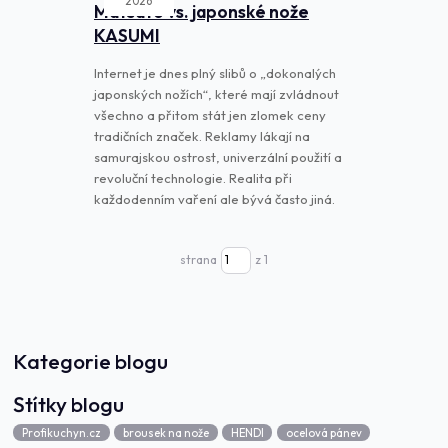
2026
Matsato vs. japonské nože
KASUMI
Internet je dnes plný slibů o „dokonalých
japonských nožích“, které mají zvládnout
všechno a přitom stát jen zlomek ceny
tradičních značek. Reklamy lákají na
samurajskou ostrost, univerzální použití a
revoluční technologie. Realita při
každodenním vaření ale bývá často jiná.
strana
z 1
Kategorie blogu
Štítky blogu
Profikuchyn.cz
brousek na nože
HENDI
ocelová pánev