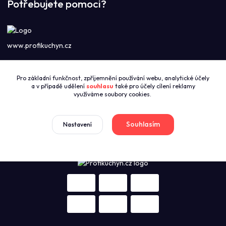
Potřebujete pomoci?
www.profikuchyn.cz
Call centrum PROFIKUCHYN
Pro základní funkčnost, zpříjemnění používání webu, analytické účely
+420774421626
a v případě udělení
souhlasu
také pro účely cílení reklamy
(Po-Pá 8:00-16:00)
využíváme soubory cookies.
sales@profikuchyn.cz
Souhlasím
Nastavení