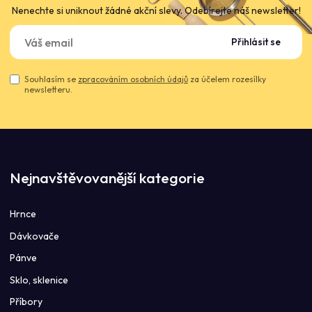
Nenechte si uniknout žádné akční slevy. Odebírejte náš newsletter!
Přihlásit se
Souhlasím se
zpracováním osobních údajů
za účelem rozesílky
newsletteru.
Nejnavštěvovanější kategorie
Hrnce
Dávkovače
Pánve
Sklo, sklenice
Příbory