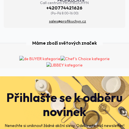
Call centrum PROFIKUCHYN
+420774421626
(Po-Pá 8:00-16:00)
sales@profikuchyn.cz
Máme zboží světových značek
Přihlašte se k odběru
novinek
Nenechte si uniknout žádné akční slevy. Odebírejte náš newsletter!