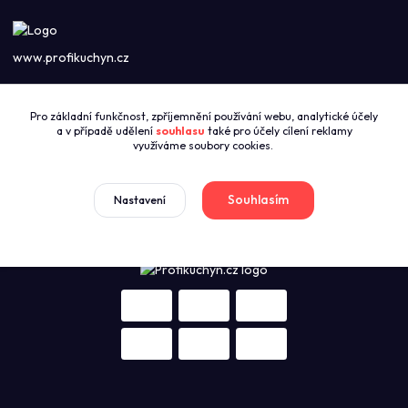
www.profikuchyn.cz
Call centrum PROFIKUCHYN
Pro základní funkčnost, zpříjemnění používání webu, analytické účely
+420774421626
a v případě udělení
souhlasu
také pro účely cílení reklamy
(Po-Pá 8:00-16:00)
využíváme soubory cookies.
sales@profikuchyn.cz
Souhlasím
Nastavení