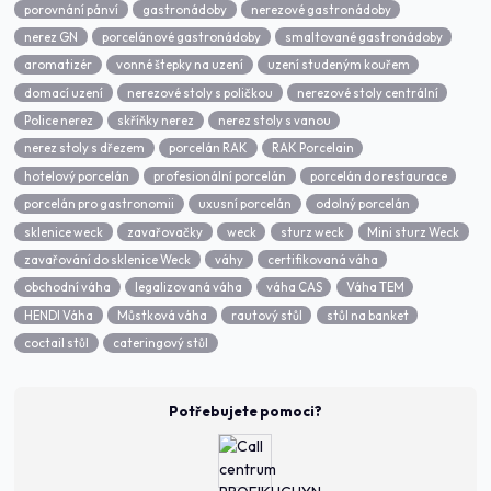
porovnání pánví
gastronádoby
nerezové gastronádoby
nerez GN
porcelánové gastronádoby
smaltované gastronádoby
aromatizér
vonné štepky na uzení
uzení studeným kouřem
domací uzení
nerezové stoly s poličkou
nerezové stoly centrální
Police nerez
skříňky nerez
nerez stoly s vanou
nerez stoly s dřezem
porcelán RAK
RAK Porcelain
hotelový porcelán
profesionální porcelán
porcelán do restaurace
porcelán pro gastronomii
uxusní porcelán
odolný porcelán
sklenice weck
zavařovačky
weck
sturz weck
Mini sturz Weck
zavařování do sklenice Weck
váhy
certifikovaná váha
obchodní váha
legalizovaná váha
váha CAS
Váha TEM
HENDI Váha
Můstková váha
rautový stůl
stůl na banket
coctail stůl
cateringový stůl
Potřebujete pomoci?