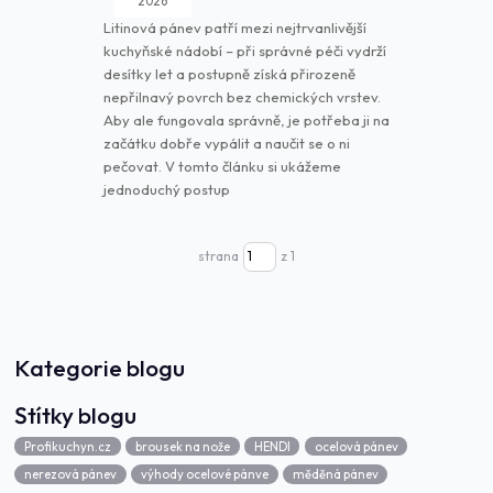
2026
Litinová pánev patří mezi nejtrvanlivější
kuchyňské nádobí – při správné péči vydrží
desítky let a postupně získá přirozeně
nepřilnavý povrch bez chemických vrstev.
Aby ale fungovala správně, je potřeba ji na
začátku dobře vypálit a naučit se o ni
pečovat. V tomto článku si ukážeme
jednoduchý postup
strana
z 1
Kategorie blogu
Štítky blogu
Profikuchyn.cz
brousek na nože
HENDI
ocelová pánev
nerezová pánev
výhody ocelové pánve
měděná pánev