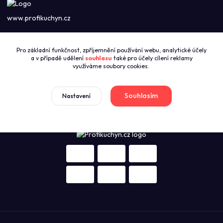
www.profikuchyn.cz
Call centrum PROFIKUCHYN
Pro základní funkčnost, zpříjemnění používání webu, analytické účely
+420774421626
a v případě udělení
souhlasu
také pro účely cílení reklamy
(Po-Pá 8:00-16:00)
využíváme soubory cookies.
sales@profikuchyn.cz
Souhlasím
Nastavení