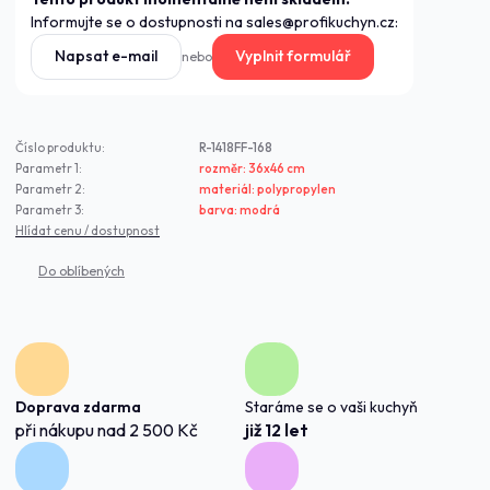
Informujte se o dostupnosti na sales@profikuchyn.cz:
Napsat e-mail
Vyplnit formulář
nebo
Číslo produktu:
R-1418FF-168
Parametr 1:
rozměr: 36x46 cm
Parametr 2:
materiál: polypropylen
Parametr 3:
barva: modrá
Hlídat cenu / dostupnost
Doprava zdarma
Staráme se o vaši kuchyň
při nákupu nad 2 500 Kč
již 12 let