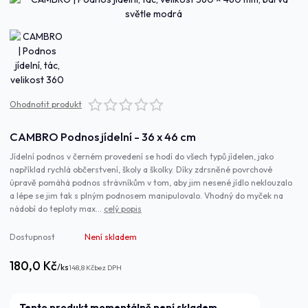
Ohodnotit produkt
CAMBRO Podnos jídelní - 36 x 46 cm
Jídelní podnos v černém provedení se hodí do všech typů jídelen, jako
například rychlá občerstvení, školy a školky. Díky zdrsněné povrchové
úpravě pomáhá podnos strávníkům v tom, aby jim nesené jídlo neklouzalo
a lépe se jim tak s plným podnosem manipulovalo. Vhodný do myček na
nádobí do teploty max...
celý popis
Dostupnost
Není skladem
180,0 Kč
/
ks
148,8 Kč
bez DPH
Tento produkt momentálně není skladem.