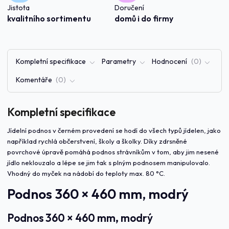
Jistota
Doručení
kvalitního sortimentu
domů i do firmy
Kompletní specifikace
Parametry
Hodnocení
0
Komentáře
0
Kompletní specifikace
Jídelní podnos v černém provedení se hodí do všech typů jídelen, jako
například rychlá občerstvení, školy a školky. Díky zdrsněné
povrchové úpravě pomáhá podnos strávníkům v tom, aby jim nesené
jídlo neklouzalo a lépe se jim tak s plným podnosem manipulovalo.
Vhodný do myček na nádobí do teploty max. 80 °C.
Podnos 360 × 460 mm, modrý
P
odnos 360 × 460 mm, modrý