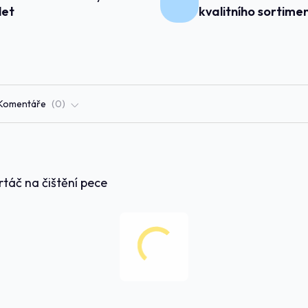
 let
kvalitního sortime
Komentáře
0
rtáč na čištění pece