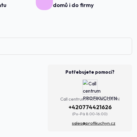
ntu
domů i do firmy
Potřebujete pomoci?
Call centrum PROFIKUCHYN
+420774421626
(Po-Pá 8:00-16:00)
sales@profikuchyn.cz