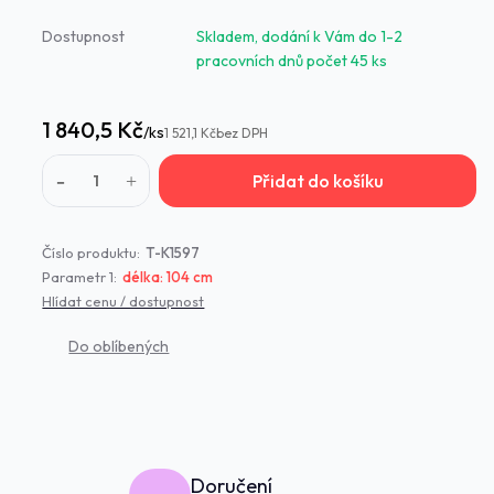
Dostupnost
Skladem, dodání k Vám do 1-2
pracovních dnů počet 45 ks
1 840,5 Kč
/
ks
1 521,1 Kč
bez DPH
Přidat do košíku
Číslo produktu:
T-K1597
Parametr 1:
délka: 104 cm
Hlídat cenu / dostupnost
Doručení