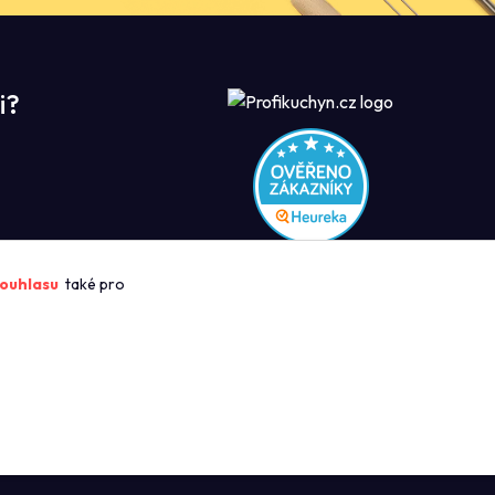
i?
ROFIKUCHYN
ouhlasu
také pro