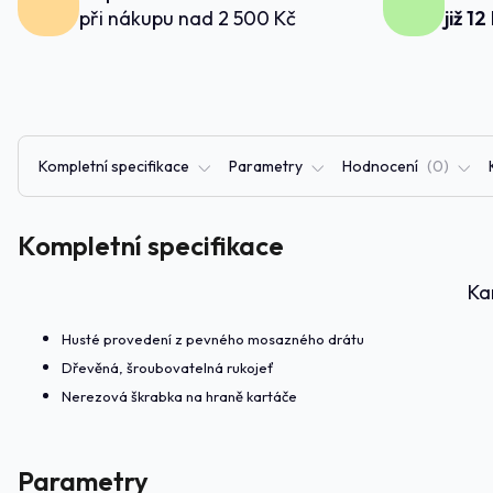
při nákupu nad 2 500 Kč
již 12
Kompletní specifikace
Parametry
Hodnocení
0
Kompletní specifikace
Ka
Husté provedení z pevného mosazného drátu
Dřevěná, šroubovatelná rukojeť
Nerezová škrabka na hraně kartáče
Parametry