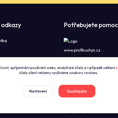
 odkazy
Potřebujete pomoc
atba
www.profikuchyn.cz
Call centrum P
čnost, zpříjemnění používání webu, analytické účely a v případě udělení
s
zníky
+420774421626
účely cílení reklamy využíváme soubory cookies.
(Po-Pá 8:00-16:00)
news
dmínky
Souhlasím
Nastavení
sales@profikuchyn.cz
stažení