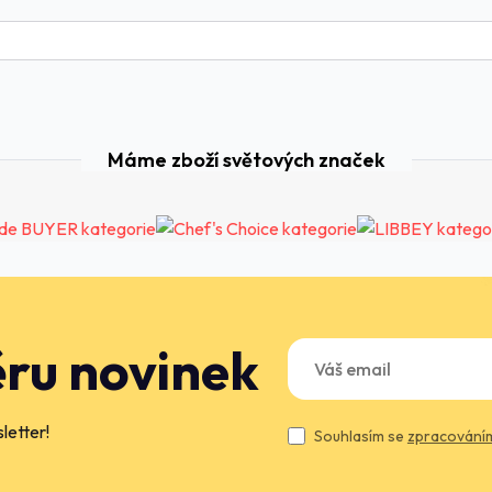
Máme zboží světových značek
ěru novinek
letter!
Souhlasím se
zpracováním