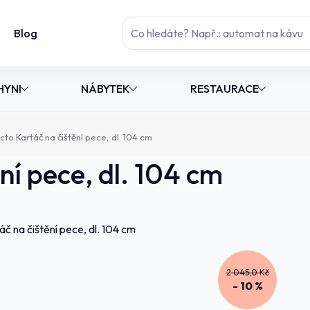
Blog
HYNI
NÁBYTEK
RESTAURACE
to Kartáč na čištění pece, dl. 104 cm
ní pece, dl. 104 cm
2 045,0 Kč
- 10 %