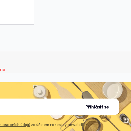
Přihlásit se
 osobních údajů
za účelem rozesílky newsletteru.