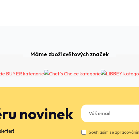
Máme zboží světových značek
ěru novinek
letter!
Souhlasím se
zpracováním