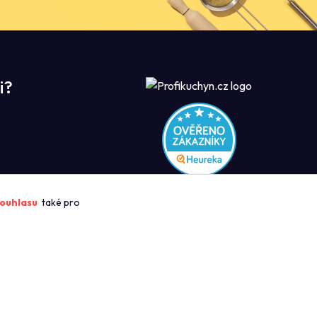
i?
ROFIKUCHYN
ouhlasu
také pro