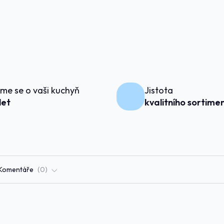
me se o vaši kuchyň
Jistota
 let
kvalitního sortime
Komentáře
0