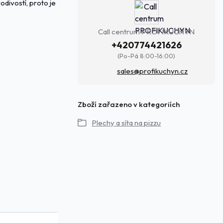
divostí, proto je
Call centrum PROFIKUCHYN
+420774421626
(Po-Pá 8:00-16:00)
sales@profikuchyn.cz
Zboží zařazeno v kategoriích
Plechy a síta na pizzu