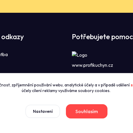
 odkazy
Potřebujete pomoc
atba
www.profikuchyn.cz
Call centrum P
čnost, zpříjemnění používání webu, analytické účely a v případě udělení
s
zníky
+420774421626
účely cílení reklamy využíváme soubory cookies.
(Po-Pá 8:00-16:00)
news
dmínky
Souhlasím
Nastavení
sales@profikuchyn.cz
stažení