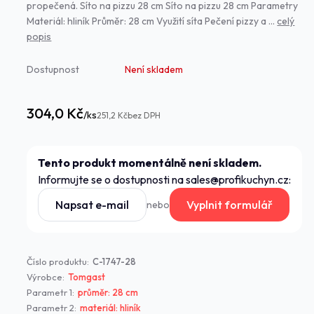
propečená. Síto na pizzu 28 cm Síto na pizzu 28 cm Parametry
Materiál: hliník Průměr: 28 cm Využití síta Pečení pizzy a ...
celý
popis
Dostupnost
Není skladem
304,0 Kč
/
ks
251,2 Kč
bez DPH
Tento produkt momentálně není skladem.
Informujte se o dostupnosti na sales@profikuchyn.cz:
Napsat e-mail
Vyplnit formulář
nebo
Číslo produktu:
C-1747-28
Výrobce:
Tomgast
Parametr 1:
průměr: 28 cm
Parametr 2:
materiál: hliník