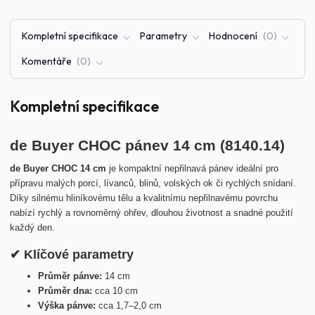
Kompletní specifikace
Parametry
Hodnocení
0
Komentáře
0
Kompletní specifikace
de Buyer CHOC pánev 14 cm (8140.14)
de Buyer CHOC 14 cm
je kompaktní nepřilnavá pánev ideální pro
přípravu malých porcí, lívanců, blinů, volských ok či rychlých snídaní.
Díky silnému hliníkovému tělu a kvalitnímu nepřilnavému povrchu
nabízí rychlý a rovnoměrný ohřev, dlouhou životnost a snadné použití
každý den.
✔ Klíčové parametry
Průměr pánve:
14 cm
Průměr dna:
cca 10 cm
Výška pánve:
cca 1,7–2,0 cm