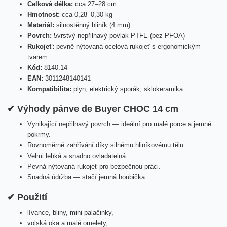
Celková délka:
cca 27–28 cm
Hmotnost:
cca 0,28–0,30 kg
Materiál:
silnostěnný hliník (4 mm)
Povrch:
5vrstvý nepřilnavý povlak PTFE (bez PFOA)
Rukojeť:
pevně nýtovaná ocelová rukojeť s ergonomickým
tvarem
Kód:
8140.14
EAN:
3011248140141
Kompatibilita:
plyn, elektrický sporák, sklokeramika
✔ Výhody pánve de Buyer CHOC 14 cm
Vynikající nepřilnavý povrch — ideální pro malé porce a jemné
pokrmy.
Rovnoměrné zahřívání díky silnému hliníkovému tělu.
Velmi lehká a snadno ovladatelná.
Pevná nýtovaná rukojeť pro bezpečnou práci.
Snadná údržba — stačí jemná houbička.
✔ Použití
lívance, bliny, mini palačinky,
volská oka a malé omelety,