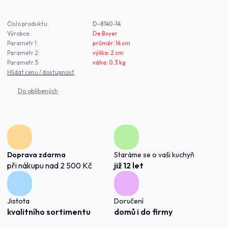
Číslo produktu:
D-8140-14
Výrobce:
De Buyer
Parametr 1:
průměr: 14 cm
Parametr 2:
výška: 2 cm
Parametr 3:
váha: 0,3 kg
Hlídat cenu / dostupnost
Doprava zdarma
Staráme se o vaši kuchyň
při nákupu nad 2 500 Kč
již 12 let
Jistota
Doručení
kvalitního sortimentu
domů i do firmy