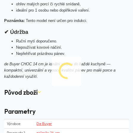
ohřev malých porcí či rychlé snídaně,
ideální pro 1 osobu nebo doplňkové vaření.
Poznámka:
Tento model není určen pro indukci.
✔ Údržba
Ruční mytí doporučeno.
Nepoužívat kovové náčiní.
Nepřehřívat prázdnou pánev.
de Buyer CHOC 14 cm je ideální volbou do každé kuchyně —
kompaktní, univerzální a vysoce kvalitní pánev pro malé porce a
každodenní využití.
Původ zboží
Parametry
Výrobce
De Buyer
Parametr 1
průměr: 14 cm