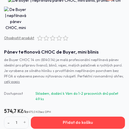
Ohodnotit produkt
Pánev teflonová CHOC de Buyer, mini blinis
de Buyer CHOC 14 cm (8140.14) je malá profesionální nepřilnavá pánev
ideální pro přípravu lívanců, blinů, vajec, malých palačinek a rychlých porcí.
Je vyrobena ze silného hliníku s prvotřídním nepřilnavým povrchem bez
PFOA a vybavena pevnou nýtovanou rukojetí. Perfektní rovnoměrný ohřev,
celý popis
Dostupnost
Skladem, dodání k Vám do 1-2 pracovních dnů počet
49 ks
574,7 Kč
/
ks
475,0 Kč
bez DPH
Přidat do košíku