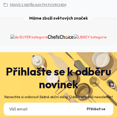
PÁNVE S NEPŘILNAVÝM POVRCHEM
Máme zboží světových značek
Přihlašte se k odběru
novinek
Nenechte si uniknout žádné akční slevy. Odebírejte náš newsletter!
Přihlásit se