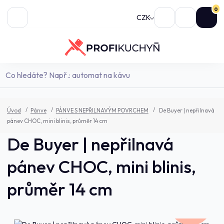
0
CZK
Úvod
Pánve
PÁNVE S NEPŘILNAVÝM POVRCHEM
De Buyer | nepřilnavá
pánev CHOC, mini blinis, průměr 14 cm
De Buyer | nepřilnavá
pánev CHOC, mini blinis,
průměr 14 cm
618,0 Kč
- 7 %