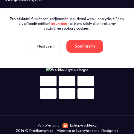
Call centrum PROFIKUCHYN
Pro základní funkčnost, zpříjemnění používání webu, analytické účely
+420774421626
a v případě udělení
souhlasu
také pro účely cílení reklamy
(Po-Pá 8:00-16:00)
využíváme soubory cookies.
sales@profikuchyn.cz
Souhlasím
Nastavení
Vytvořeno na
Eshop-rychle.cz
2014 © Profikuchyn.cz - Všechna práva vyhrazena. Design od