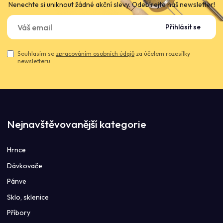
Nenechte si uniknout žádné akční slevy. Odebírejte náš newsletter!
Přihlásit se
Souhlasím se
zpracováním osobních údajů
za účelem rozesílky
newsletteru.
Nejnavštěvovanější kategorie
Hrnce
Dávkovače
Pánve
Sklo, sklenice
Příbory