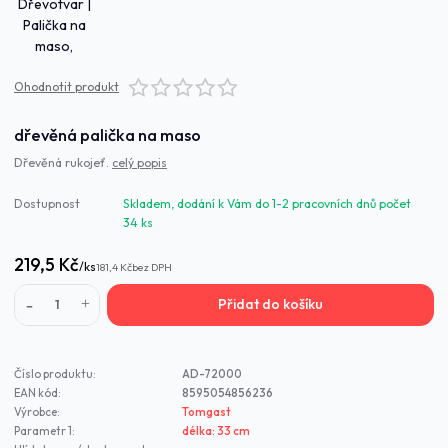
Ohodnotit produkt
dřevěná palička na maso
Dřevěná rukojeť.
celý popis
Dostupnost
Skladem, dodání k Vám do 1-2 pracovních dnů počet
34 ks
219,5 Kč
/
ks
181,4 Kč
bez DPH
Přidat do košíku
Číslo produktu:
AD-72000
EAN kód:
8595054856236
Výrobce:
Tomgast
Parametr 1:
délka: 33 cm