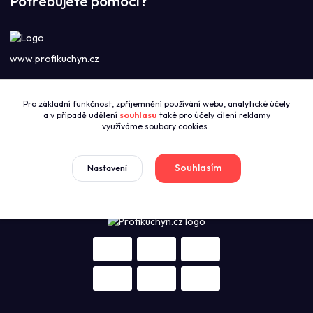
Potřebujete pomoci?
www.profikuchyn.cz
Call centrum PROFIKUCHYN
Pro základní funkčnost, zpříjemnění používání webu, analytické účely
+420774421626
a v případě udělení
souhlasu
také pro účely cílení reklamy
(Po-Pá 8:00-16:00)
využíváme soubory cookies.
sales@profikuchyn.cz
Souhlasím
Nastavení