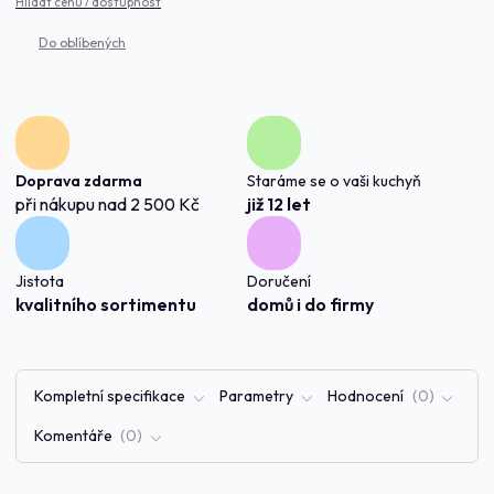
Hlídat cenu / dostupnost
Doprava zdarma
Staráme se o vaši kuchyň
při nákupu nad 2 500 Kč
již 12 let
Jistota
Doručení
kvalitního sortimentu
domů i do firmy
Kompletní specifikace
Parametry
Hodnocení
0
Komentáře
0