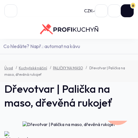
0
CZK
Úvod
Kuchyňské náčiní
PALIČKY NA MASO
Dřevotvar | Palička na
maso, dřevěná rukojeť
Dřevotvar | Palička na
maso, dřevěná rukojeť
236,0 Kč
- 7 %