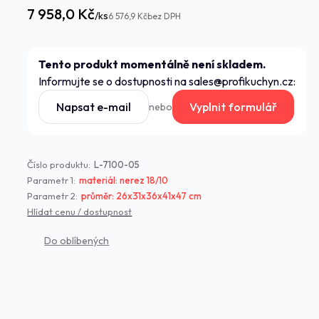
7 958,0 Kč
/
ks
6 576,9 Kč
bez DPH
Tento produkt momentálně není skladem.
Informujte se o dostupnosti na sales@profikuchyn.cz:
Napsat e-mail
Vyplnit formulář
nebo
Číslo produktu:
L-7100-05
Parametr 1:
materiál: nerez 18/10
Parametr 2:
průměr: 26x31x36x41x47 cm
Hlídat cenu / dostupnost