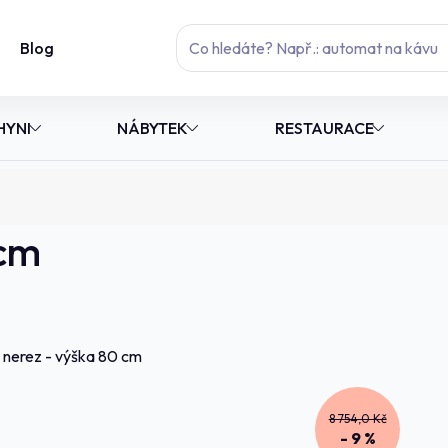
Blog
HYNI
NÁBYTEK
RESTAURACE
 cm
8 754,0 Kč
- 9 %