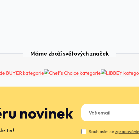
Máme zboží světových značek
ěru novinek
letter!
Souhlasím se
zpracováním