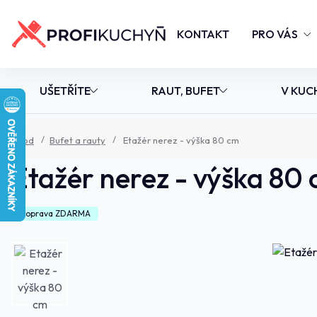
KONTAKT
PRO VÁS
UŠETŘÍTE
RAUT, BUFET
V KUC
Úvod
Bufet a rauty
Etažér nerez - výška 80 cm
Etažér nerez - výška 80
Doprava ZDARMA