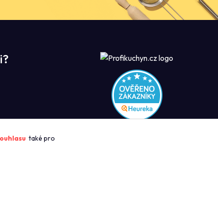
i?
ROFIKUCHYN
ouhlasu
také pro