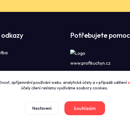
 odkazy
Potřebujete pomoc
atba
www.profikuchyn.cz
Call centrum P
čnost, zpříjemnění používání webu, analytické účely a v případě udělení
s
zníky
+420774421626
účely cílení reklamy využíváme soubory cookies.
(Po-Pá 8:00-16:00)
news
dmínky
Souhlasím
Nastavení
sales@profikuchyn.cz
stažení