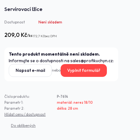
Servírovací lžíce
Dostupnost
Není skladem
209,0 Kč
/
ks
172,7 Kč
bez DPH
Tento produkt momentálně není skladem.
Informujte se o dostupnosti na sales@profikuchyn.cz:
Napsat e-mail
Vyplnit formulář
nebo
Číslo produktu:
P-7614
Parametr 1:
materiál: nerez 18/10
Parametr 2:
délka: 28 cm
Hlídat cenu / dostupnost