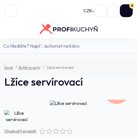
0
CZK
Úvod
Bufet a rauty
Lžíce servírovací
Lžíce servírovací
230,0 Kč
- 9 %
Ohodnotit produkt