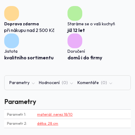
Doprava zdarma
Staráme se o vaši kuchyň
při nákupu nad 2 500 Kč
již 12 let
Jistota
Doručení
kvalitního sortimentu
domů i do firmy
Parametry
Hodnocení
0
Komentáře
0
Parametry
Parametr 1
materiál: nerez 18/10
Parametr 2
délka: 28 cm